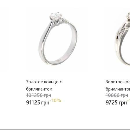
Золотое кольцо с
Золотое ко
бриллиантом
бриллианто
101250 грн
10806 грн
-10%
-
91125 грн
9725 грн