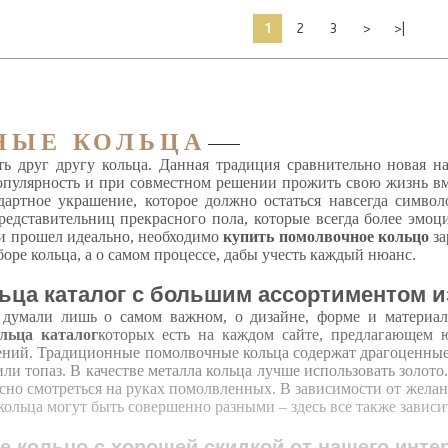
1
2
3
>
>|
НЫЕ КОЛЬЦА
ь друг другу кольца. Данная традиция сравнительно новая 
опулярность и при совместном решении прожить свою жизнь вм
дартное украшение, которое должно остаться навсегда симво
представительниц прекрасного пола, которые всегда более эм
и прошел идеально, необходимо
купить помолвочное кольцо
за
оре кольца, а о самом процессе, дабы учесть каждый нюанс.
ьца каталог с большим ассортиментом 
умали лишь о самом важном, о дизайне, форме и материале 
льца каталог
которых есть на каждом сайте, предлагающем ю
ий. Традиционные помолвочные кольца содержат драгоценные ка
ли топаз. В качестве металла кольца лучше использовать золото
сно смотреться на руках помолвленных. В зависимости от желан
 кольца могут быть совершенно разными – здесь все также завис
 кольцо с хорошей скидкой от нашего интер