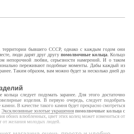
на территории бывшего СССР, однако с каждым годом они
есте, люди дарят друг другу
помолвочные кольца
. Кольцо
лом непорочной любви, серьезности намерений. И о таком
оционально переживают подобные моменты. Дабы каждый из
ранее. Таким образом, вам можно будет за несколько дней до
изделий
кольца следует подумать заранее. Для этого достаточно
велирные изделия. В первую очередь, следует подобрать
мни. В качестве такого камня будет прекрасно смотреться
.
Эксклюзивные золотые украшения
помолвочные кольца с
ия обоих влюбленных, цвет этих колец может измениться от
ит от желания молодых людей.
нет магазина очень просто и удобно