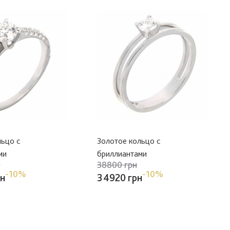
льцо с
Золотое кольцо с
ми
бриллиантами
н
38800 грн
-10%
-10%
рн
34920 грн