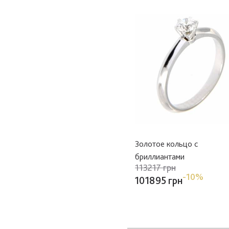
Золотое кольцо с
бриллиантами
113217 грн
-10%
101895 грн