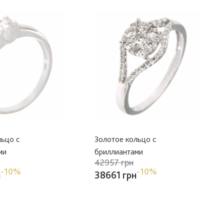
льцо с
Золотое кольцо с
ми
бриллиантами
42957 грн
-10%
-10%
н
38661 грн