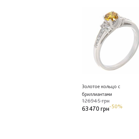
Золотое кольцо с
бриллиантами
126945 грн
-50%
63470 грн