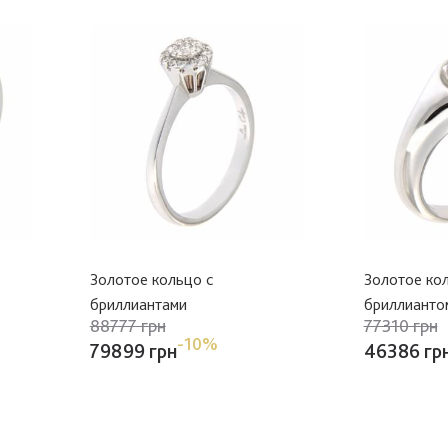
Золотое кольцо с
Золотое ко
бриллиантами
бриллианто
88777 грн
77310 грн
-10%
79899 грн
46386 гр