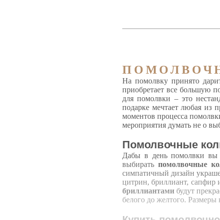
ПОМОЛВОЧ
На помолвку принято дарит
приобретает все большую п
для помолвки – это нестан
подарке мечтает любая из 
моментов процесса помолвк
мероприятия думать не о выб
Помолвочные кол
Дабы в день помолвки вы д
выбирать
помолвочные ко
симпатичный дизайн украшен
цитрин, бриллиант, сапфир и
бриллиантами
будут прекра
белого до желтого. Размеры
Купить помолвочное