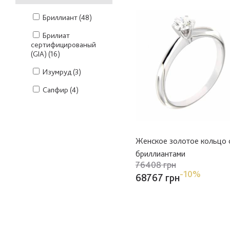
Бриллиант
(48)
Брилиат
сертифицированый
(GIA)
(16)
Изумруд
(3)
Сапфир
(4)
Женское золотое кольцо 
бриллиантами
76408 грн
-10%
68767 грн