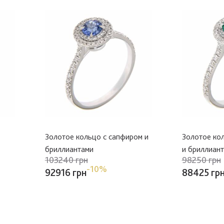
Золотое кольцо с сапфиром и
Золотое ко
бриллиантами
и бриллиан
103240 грн
98250 грн
-10%
92916 грн
88425 гр