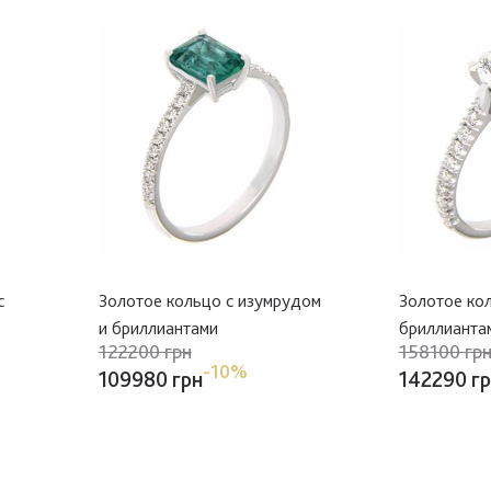
с
Золотое кольцо с изумрудом
Золотое ко
и бриллиантами
бриллианта
122200 грн
158100 гр
-10%
109980 грн
142290 г