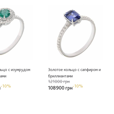
льцо с изумрудом
Золотое кольцо с сапфиром и
тами
бриллиантами
121000 грн
-10%
-10%
н
108900 грн