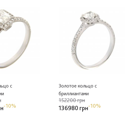
льцо с
Золотое кольцо с
ми
бриллиантами
н
152200 грн
-10%
-10%
рн
136980 грн