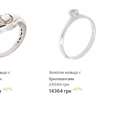
льцо с
Золотое кольцо с
м
бриллиантами
23940 грн
-40%
-40%
н
14364 грн