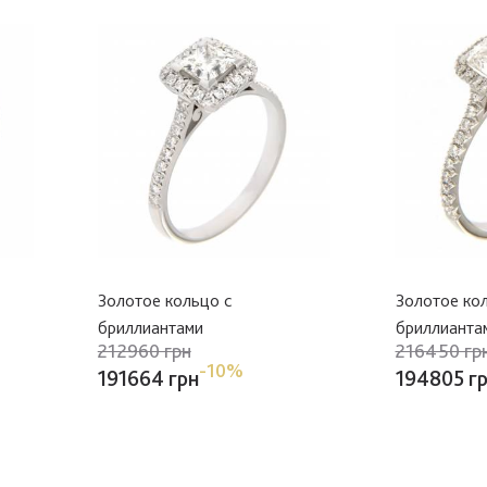
Золотое кольцо с
Золотое ко
бриллиантами
бриллианта
212960 грн
216450 гр
-10%
191664 грн
194805 г