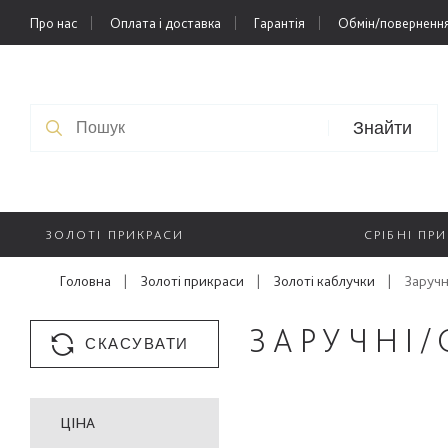
Про нас
Оплата і доставка
Гарантія
Обмін/повернення
Знайти
ЗОЛОТІ ПРИКРАСИ
СРІБНІ ПР
Головна
|
Золоті прикраси
|
Золоті каблучки
|
Заруч
ЗАРУЧНІ
СКАСУВАТИ
ЦІНА