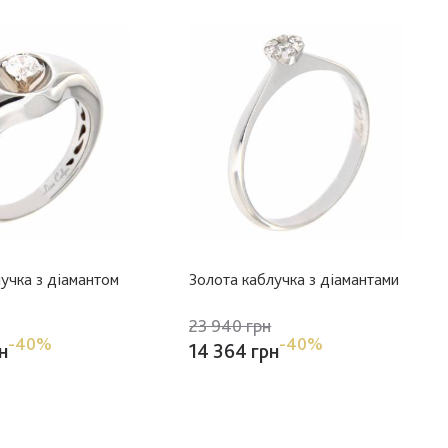
учка з діамантом
Золота каблучка з діамантами
23 940 грн
-40%
-40%
н
14 364 грн