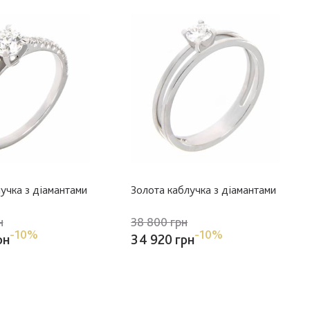
учка з діамантами
Золота каблучка з діамантами
н
38 800 грн
-10%
-10%
рн
34 920 грн