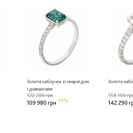
Золота каблучка зі смарагдом
Золота кабл
і діамантами
122 200 грн
158 100 гр
-10%
109 980 грн
142 290 г