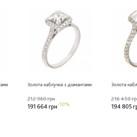
тами
Золота каблучка з діамантами
Золота кабл
212 960 грн
216 450 гр
-10%
191 664 грн
194 805 г