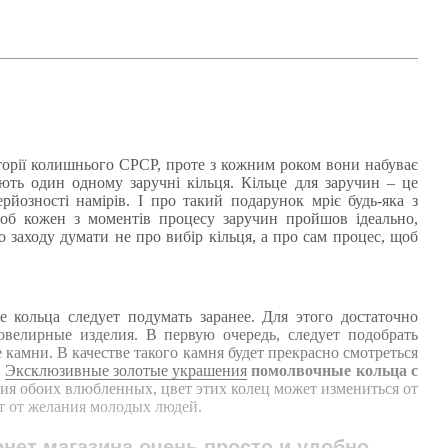
торії колишнього СРСР, проте з кожним роком вони набуває
ють один одному заручні кільця. Кільце для заручин – це
йозності намірів. І про такий подарунок мріє будь-яка з
Щоб кожен з моментів процесу заручин пройшов ідеально,
о заходу думати не про вибір кільця, а про сам процес, щоб
кольца следует подумать заранее. Для этого достаточно
велирные изделия. В первую очередь, следует подобрать
мни. В качестве такого камня будет прекрасно смотреться
.
Эксклюзивные золотые украшения
помолвочные кольца с
ия обоих влюбленных, цвет этих колец может измениться от
ит от желания молодых людей.
нет магазина очень просто и удобно