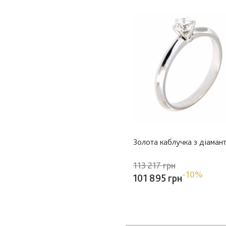
Золота каблучка з діаман
113 217 грн
-10%
101 895 грн