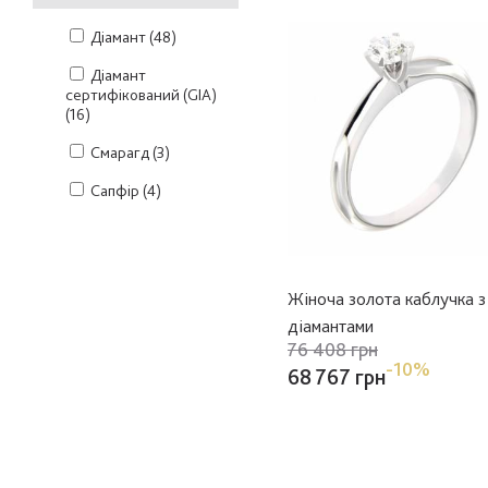
Діамант
(48)
Діамант
сертифікований (GIA)
(16)
Смарагд
(3)
Сапфір
(4)
Жіноча золота каблучка з
діамантами
76 408 грн
-10%
68 767 грн