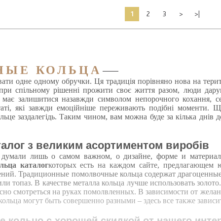
1
2
3
>
>|
НЫЕ КОЛЬЦА
ати одне одному обручки. Ця традиція порівняно нова на тери
і при спільному рішенні прожити своє життя разом, люди дару
а має залишитися назавжди символом непорочного кохання, сер
таті, які завжди емоційніше переживають подібні моменти. 
льце заздалегідь. Таким чином, вам можна буде за кілька днів д
аталог з великим асортиментом виробів
умали лишь о самом важном, о дизайне, форме и материале 
льца каталог
которых есть на каждом сайте, предлагающем ю
ий. Традиционные помолвочные кольца содержат драгоценные ка
ли топаз. В качестве металла кольца лучше использовать золото
сно смотреться на руках помолвленных. В зависимости от желан
 кольца могут быть совершенно разными – здесь все также завис
 кольцо с хорошей скидкой от нашего интер