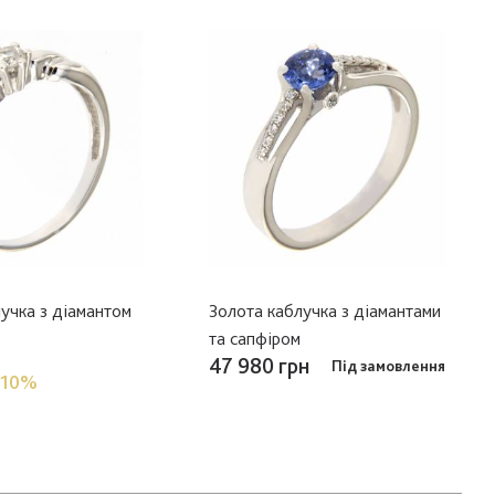
учка з діамантом
Золота каблучка з діамантами
та сапфіром
47 980 грн
Під замовлення
-10%