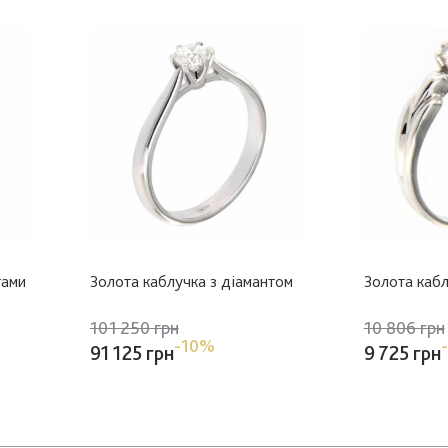
тами
Золота каблучка з діамантом
Золота кабл
101 250 грн
10 806 грн
-10%
91 125 грн
9 725 грн