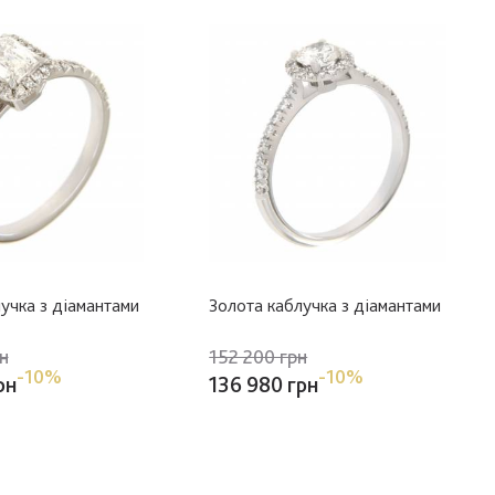
учка з діамантами
Золота каблучка з діамантами
н
152 200 грн
-10%
-10%
рн
136 980 грн