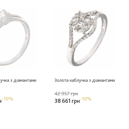
учка з діамантами
Золота каблучка з діамантами
42 957 грн
-10%
-10%
н
38 661 грн