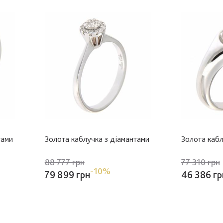
тами
Золота каблучка з діамантами
Золота кабл
88 777 грн
77 310 грн
-10%
79 899 грн
46 386 гр