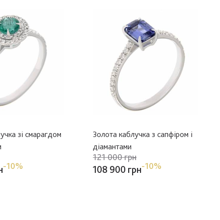
учка зі смарагдом
Золота каблучка з сапфіром і
и
діамантами
121 000 грн
-10%
-10%
н
108 900 грн