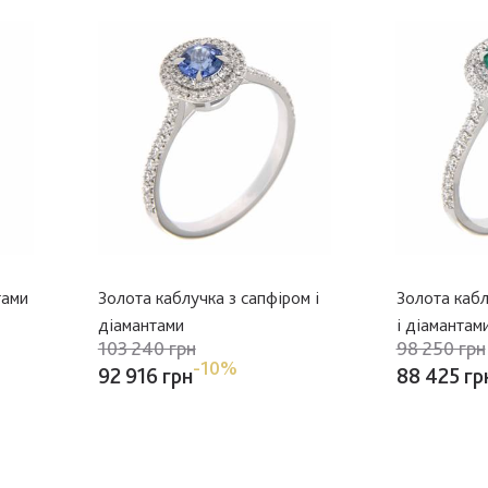
тами
Золота каблучка з сапфіром і
Золота кабл
діамантами
і діамантам
103 240 грн
98 250 грн
-10%
92 916 грн
88 425 гр