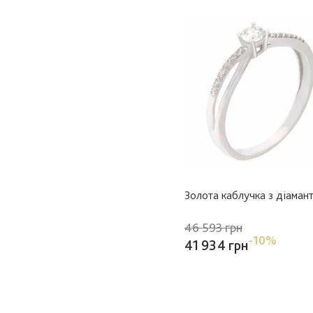
Золота каблучка з діаман
46 593 грн
-10%
41 934 грн