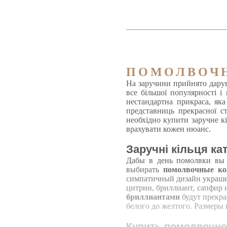
ПОМОЛВОЧ
На заручини прийнято дарув
все більшої популярності 
нестандартна прикраса, як
представниць прекрасної с
необхідно купити заручне кі
врахувати кожен нюанс.
Заручні кільця к
Дабы в день помолвки вы д
выбирать
помолвочные ко
симпатичный дизайн украшен
цитрин, бриллиант, сапфир и
бриллиантами
будут прекра
белого до желтого. Размеры
Купить помолвочное