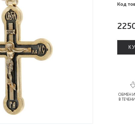
Код то
2250
К
ОБМЕН И
В ТЕЧЕН