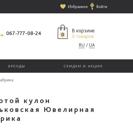
Избранное
Войти
В корзине
067-777-08-24
0
0 товаров
RU
UA
БРЕНДЫ
СКИДКИ И АКЦИИ
Фабрика
отой кулон
ьковская Ювелирная
рика