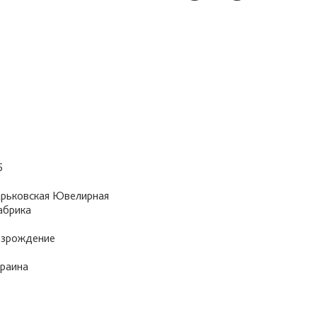
5
рьковская Ювелирная
абрика
зрождение
раина