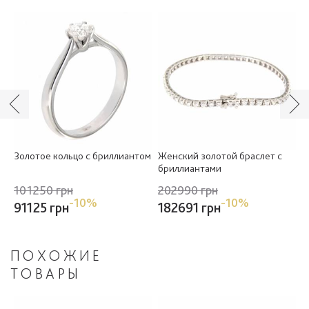
Золотое кольцо с бриллиантом
Женский золотой браслет с
З
бриллиантами
б
101250 грн
202990 грн
1
-10%
-10%
91125 грн
182691 грн
ПОХОЖИЕ
ТОВАРЫ