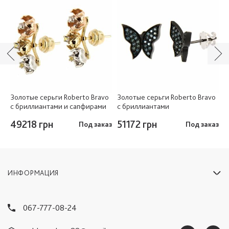
Золотые серьги Roberto Bravo
Золотые серьги Roberto Bravo
З
с бриллиантами и сапфирами
с бриллиантами
б
49218 грн
51172 грн
5
аз
Под заказ
Под заказ
ИНФОРМАЦИЯ
067-777-08-24