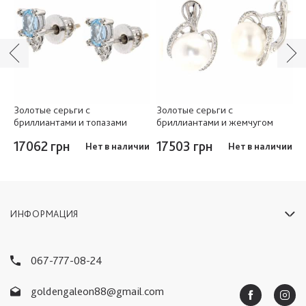
Золотые серьги с
Золотые серьги с
З
бриллиантами и топазами
бриллиантами и жемчугом
c
э
17062 грн
17503 грн
аз
Нет в наличии
Нет в наличии
1
ИНФОРМАЦИЯ
067-777-08-24
goldengaleon88@gmail.com