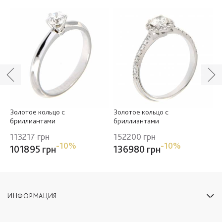
Золотое кольцо с
Золотое кольцо с
З
бриллиантами
бриллиантами
б
113217 грн
152200 грн
1
-10%
-10%
101895 грн
136980 грн
1
ИНФОРМАЦИЯ