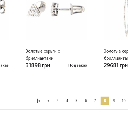
Золотые серьги с
Золотые сер
бриллиантами
бриллианта
31898 грн
29681 грн
заказ
Под заказ
|<
<
3
4
5
6
7
8
9
10