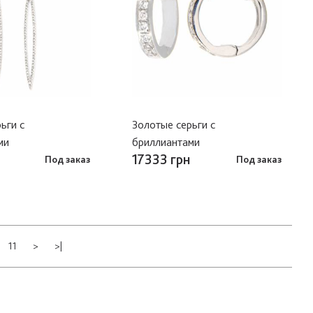
ьги с
Золотые серьги с
ми
бриллиантами
17333 грн
Под заказ
Под заказ
11
>
>|