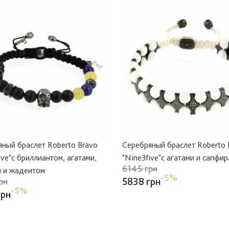
ный браслет Roberto Bravo
Серебряный браслет Roberto 
ive"с бриллиантом, агатами,
"Nine3five"с агатами и сапфи
6145 грн
м и жадеитом
-5%
5838 грн
рн
-5%
грн