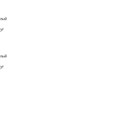
лый
уг
лый
уг