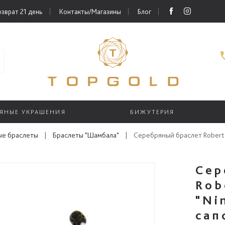
зврат 21 день
Контакты/Магазины
Блог
РЯНЫЕ УКРАШЕНИЯ
БИЖУТЕРИЯ
е браслеты
|
Браслеты "Шамбала"
|
Серебряный браслет Roberto
Сер
Rob
"Ni
сап