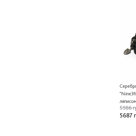
Серебря
"Nine3f
ляписо
5986 г
5687 