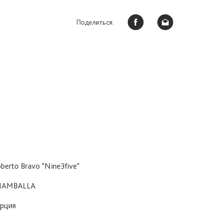
Поделиться:
berto Bravo "Nine3five"
HAMBALLA
рция