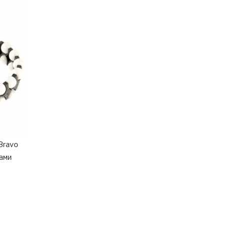
Bravo
рами