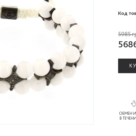
Код то
5985 г
568
К
ОБМЕН И
В ТЕЧЕН