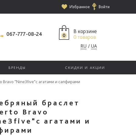
Избранное
Войти
В корзине
067-777-08-24
0
0 товаров
RU
UA
БРЕНДЫ
СКИДКИ И АКЦИИ
 Bravo "Nine3five"с агатами и сапфирами
ебряный браслет
erto Bravo
ne3five"с агатами и
фирами