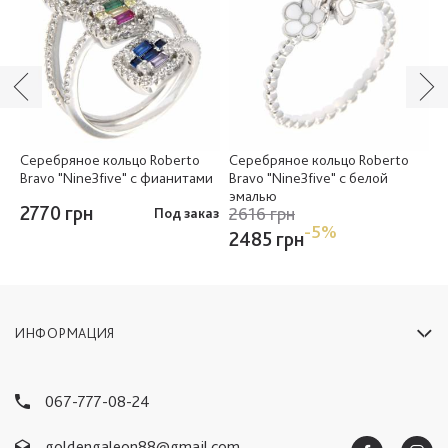
м
Серебряное кольцо Roberto
Серебряное кольцо Roberto
С
Bravo "Nine3five" с фианитами
Bravo "Nine3five" с белой
B
эмалью
2770 грн
2
2616 грн
ии
Под заказ
-5%
2485 грн
ИНФОРМАЦИЯ
067-777-08-24
goldengaleon88@gmail.com