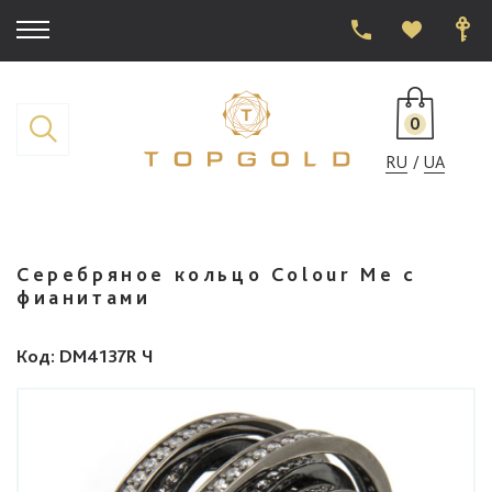
0
RU
UA
Серебряное кольцо Colour Me с
фианитами
Код
: DM4137R Ч