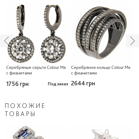
e
Серебряные серьги Colour Me
Серебряное кольцо Colour Me
С
с фианитами
с фианитами
с
2644 грн
1756 грн
1
аз
Под заказ
ПОХОЖИЕ
ТОВАРЫ