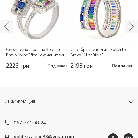
Серебряное кольцо Roberto
Серебряное кольцо Roberto
С
и
Bravo "Nine3five" с фианитами
Bravo "Nine3five"
B
л
2223 грн
2193 грн
аз
Под заказ
Под заказ
э
2
ИНФОРМАЦИЯ
067-777-08-24
goldengaleon88@gmail.com