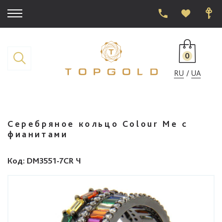
0
RU
UA
Серебряное кольцо Colour Me с
фианитами
Код
: DM3551-7CR Ч