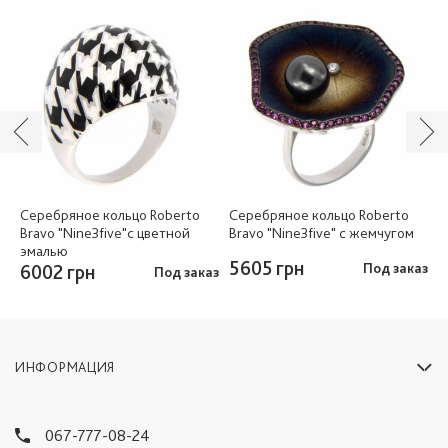
Серебряное кольцо Roberto
Серебряное кольцо Roberto
С
и
Bravo "Nine3five"c цветной
Bravo "Nine3five" с жемчугом
B
эмалью
5605 грн
5
6002 грн
Под заказ
аз
Под заказ
ИНФОРМАЦИЯ
067-777-08-24