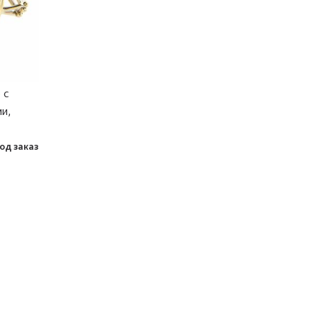
 с
и,
од заказ