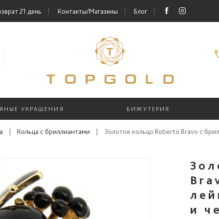
зврат 21 день
Контакты/Магазины
Блог
РЯНЫЕ УКРАШЕНИЯ
БИЖУТЕРИЯ
а
|
Кольца с бриллиантами
|
Золотое кольцо Roberto Bravo с бр
Зол
Bra
лей
и ч