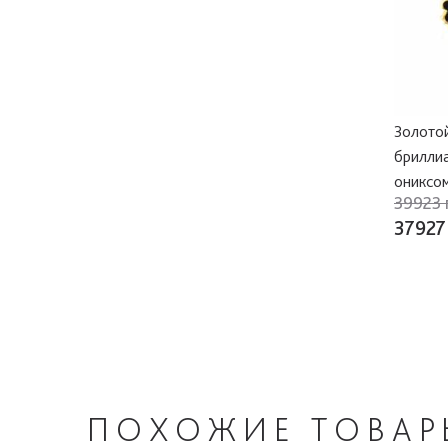
Золотой
брилли
ониксо
39923 
37927
ПОХОЖИЕ
ТОВАР