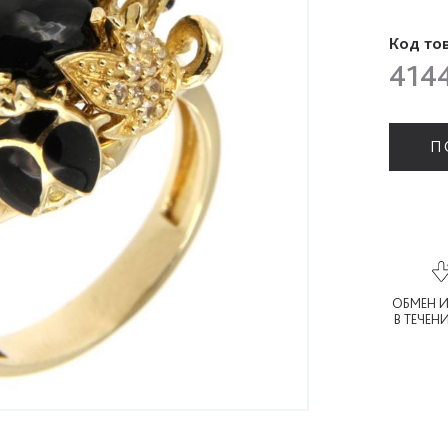
Код то
414
П
ОБМЕН И
В ТЕЧЕН