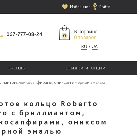
Избранное
Войти
В корзине
067-777-08-24
0
0 товаров
RU
UA
БРЕНДЫ
СКИДКИ И АКЦИИ
иллиантом, лейкосапфирами, ониксом и черной эмалью
отое кольцо Roberto
vo с бриллиантом,
косапфирами, ониксом
ерной эмалью