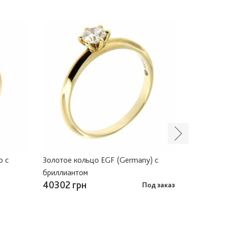
o c
Золотое кольцо EGF (Germany) с
Золотое к
бриллиантом
40302 грн
39648 г
Под заказ