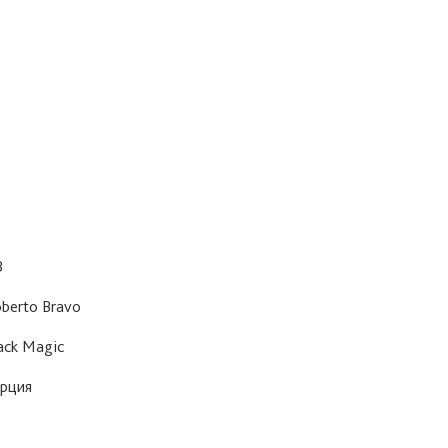
3
berto Bravo
ack Magic
рция