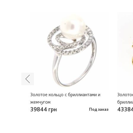
тами и
Золотое кольцо с бриллиантами и
Золотое
жемчугом
брилли
39844 грн
43384
Под заказ
Под заказ