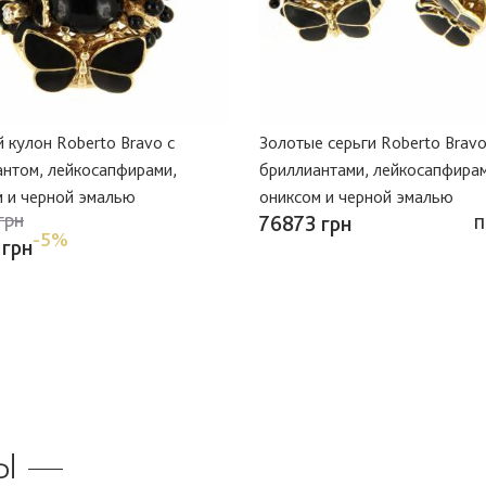
 кулон Roberto Bravo с
Золотые серьги Roberto Bravo
антом, лейкосапфирами,
бриллиантами, лейкосапфирам
м и черной эмалью
ониксом и черной эмалью
грн
76873 грн
П
-5%
 грн
Ы