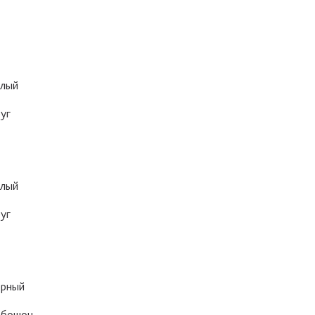
лый
уг
лый
уг
рный
абошон