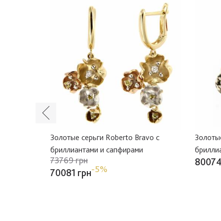
тами
Золотые серьги Roberto Bravo с
Золотые
бриллиантами и сапфирами
брилли
73769 грн
80074
-5%
70081 грн