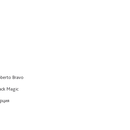
berto Bravo
ack Magic
рция