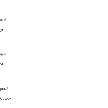
лый
уг
лый
уг
рный
абошон