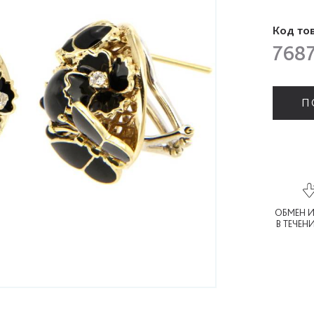
Код то
7687
П
ОБМЕН И
В ТЕЧЕН