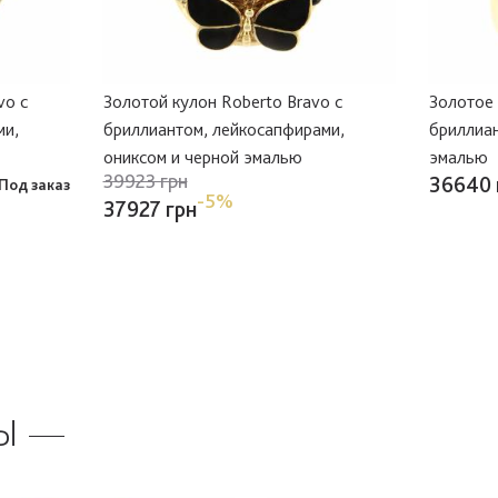
vo с
Золотой кулон Roberto Bravo с
Золотое 
ми,
бриллиантом, лейкосапфирами,
бриллиан
ониксом и черной эмалью
эмалью
39923 грн
36640 
Под заказ
-5%
37927 грн
Ы