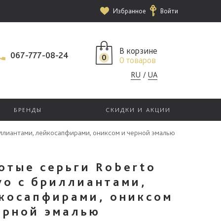
Избранное
Войти
В корзине
067-777-08-24
0
0 товаров
RU
UA
БРЕНДЫ
СКИДКИ И АКЦИИ
иллиантами, лейкосапфирами, ониксом и черной эмалью
отые серьги Roberto
vo с бриллиантами,
косапфирами, ониксом
ерной эмалью