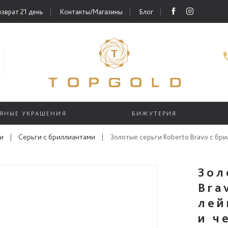
зврат 21 день
Контакты/Магазины
Блог
РЯНЫЕ УКРАШЕНИЯ
БИЖУТЕРИЯ
и
|
Серьги с бриллиантами
|
Золотые серьги Roberto Bravo с бр
Зол
Bra
лей
и ч