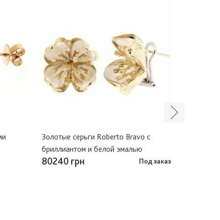
ми
Золотые серьги Roberto Bravo с
Золотые с
бриллиантом и белой эмалью
80240 грн
75890 г
Под заказ