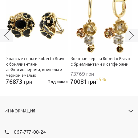
Золотые серьги Roberto Bravo
Золотые серьги Roberto Bravo
З
с бриллиантами,
с бриллиантами и сапфирами
б
лейкосапфирами, ониксом и
73769 грн
7
черной эмалью
-5%
70081 грн
76873 грн
Под заказ
ИНФОРМАЦИЯ
067-777-08-24