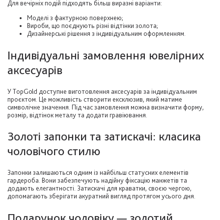
Для вечірніх подій підходять більш виразні варіанти:
Моделі з фактурною поверхнею;
Вироби, що поєднують різні відтінки золота;
Дизайнерські рішення з індивідуальним оформленням.
Індивідуальні замовлення ювелірних
аксесуарів
У TopGold доступне виготовлення аксесуарів за індивідуальним
проєктом. Це можливість створити ексклюзив, який матиме
символічне значення. Під час замовлення можна визначити форму,
розмір, відтінок металу та додати гравіювання.
Золоті запонки та затискачі: класика
чоловічого стилю
Запонки залишаються одним із найбільш статусних елементів
гардероба. Вони забезпечують надійну фіксацію манжетів та
додають елегантності. Затискачі для краватки, своєю чергою,
допомагають зберігати акуратний вигляд протягом усього дня.
Подарунок чоловіку — золотий