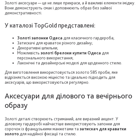
Золоті аксесуари — це не лише прикраси, а й важливі елементи іміджу.
Вони демонструють смак і доповнюють образ без зайвої
демонстративності.
У каталозі TopGold представлені:
Золоті запонки Одеса
для класичного гардероба;
Затискачі для краваток різного дизайну;
Декоративні шпильки;
Можливість
золоті брелоки купити Одеса
для
персонального використання;
Лаконічні та дизайнерські моделі для щоденного стилю.
Для виготовлення використовується золото 585 проби, яке
відрізняється високою міцністю та ідеально підходить для
аксесуарів, що використовуються регулярно.
Аксесуари для ділового та вечірнього
образу
Золоті деталі створюють стриманий, але виразний акцент. У
діловому гардеробі найчастіше використовують запонки для
сорочок із французькими манжетами та
затискач для краватки
золото
для надійної фіксації та стилю.