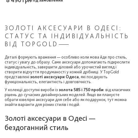
8 490 грн
Під замовлення
ЗОЛОТІ АКСЕСУАРИ В ОДЕСІ:
СТАТУС ТА ІНДИВІДУАЛЬНІСТЬ
ВІД TOPGOLD
Деталі формують враження — особливо коли мова йде про стиль,
статус і увагу до образу. Саме аксесуари допомагають підкреслити
індивідуальність, завершити діловий або урочистий вигляд і
створити відчуття продуманості у кожній дрібниці. У TopGold
представлені
золоті аксесуари Одеса
, які поєднують
функціональність, елегантність і довговічність.
У колекції доступні вироби із
золота 585 і 750 проби
: від класичних
рішень до сучасних дизайнерських моделей. Якщо ви плануєте
обрати ювелірні аксесуари для себе або як подарунок, тут можна
знайти варіанти для різних стилів і подій.
Золоті аксесуари в Одесі —
бездоганний стиль