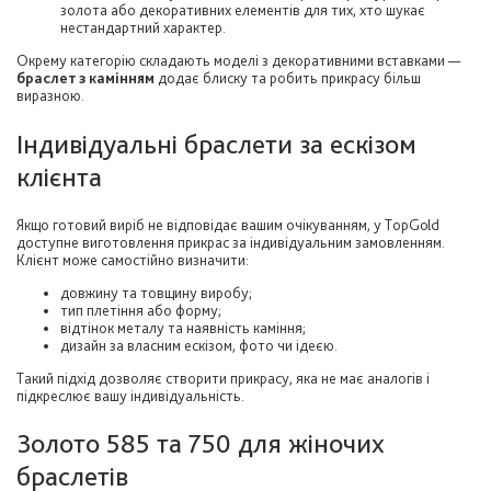
золота або декоративних елементів для тих, хто шукає
нестандартний характер.
Окрему категорію складають моделі з декоративними вставками —
браслет з камінням
додає блиску та робить прикрасу більш
виразною.
Індивідуальні браслети за ескізом
клієнта
Якщо готовий виріб не відповідає вашим очікуванням, у TopGold
доступне виготовлення прикрас за індивідуальним замовленням.
Клієнт може самостійно визначити:
довжину та товщину виробу;
тип плетіння або форму;
відтінок металу та наявність каміння;
дизайн за власним ескізом, фото чи ідеєю.
Такий підхід дозволяє створити прикрасу, яка не має аналогів і
підкреслює вашу індивідуальність.
Золото 585 та 750 для жіночих
браслетів