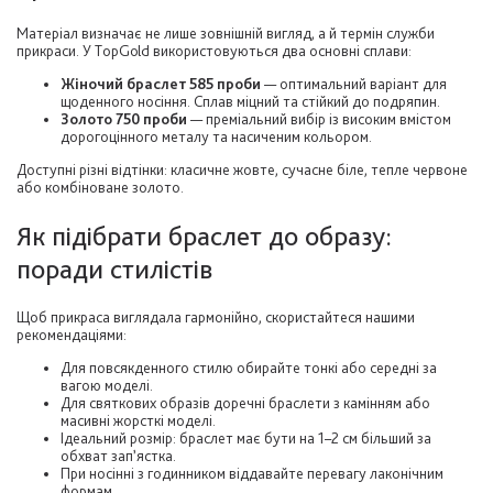
Матеріал визначає не лише зовнішній вигляд, а й термін служби
прикраси. У TopGold використовуються два основні сплави:
Жіночий браслет 585 проби
— оптимальний варіант для
щоденного носіння. Сплав міцний та стійкий до подряпин.
Золото 750 проби
— преміальний вибір із високим вмістом
дорогоцінного металу та насиченим кольором.
Доступні різні відтінки: класичне жовте, сучасне біле, тепле червоне
або комбіноване золото.
Як підібрати браслет до образу:
поради стилістів
Щоб прикраса виглядала гармонійно, скористайтеся нашими
рекомендаціями:
Для повсякденного стилю обирайте тонкі або середні за
вагою моделі.
Для святкових образів доречні браслети з камінням або
масивні жорсткі моделі.
Ідеальний розмір: браслет має бути на 1–2 см більший за
обхват зап’ястка.
При носінні з годинником віддавайте перевагу лаконічним
формам.