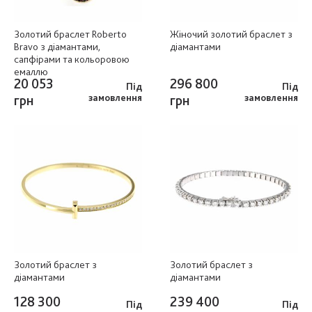
Золотий браслет Roberto
Жіночий золотий браслет з
Bravo з діамантами,
діамантами
сапфірами та кольоровою
емаллю
20 053
296 800
Під
Під
грн
замовлення
грн
замовлення
Золотий браслет з
Золотий браслет з
діамантами
діамантами
128 300
239 400
Під
Під