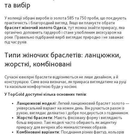
та вибір
У колекції зібрані вироби із золота 585 та 750 проби, що поєднують
практичність і благородний вигляд. Якщо ви плануєте обрати
браслет жіночий золото Одеса
, тут можна знайти прикрасу, яка
органічно доповнить гардероб і стане улюбленим аксесуаром на
роки. Правильно підібраний виріб виглядає природно і не заважає
під час рухів.
Типи жіночих браслетів: ланцюжки,
жорсткі, комбіновані
Сучасні ювелірні браслети відрізняються не лише дизайном, а й
конструкцією. Саме вона визначає, як прикраса виглядатиме на руці
та наскільки комфортною буде у носінні.
У TopGold доступні кілька основних типів:
Ланцюжкові моделі:
Легкий ланцюжковий браслет золото —
універсальний варіант на кожен день. Він рухається разом із
рукою, виглядає делікатно і добре поєднується з годинником.
Жорсткі браслети:
Мають фіксовану форму і виглядають
більш виразно. Такі моделі часто обирають як акцентну
прикрасу для вечірніх або мінімалістичних образів.
Комбіновані варіанти:
Поєднання різних фактур, кольорів