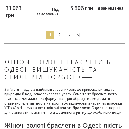
31 063
5 606 грн
Під замовлення
Під
грн
замовлення
1
2
>
>|
ЖІНОЧІ ЗОЛОТІ БРАСЛЕТИ В
ОДЕСІ: ВИШУКАНІСТЬ ТА
СТИЛЬ ВІД TOPGOLD
Зап’ястя — одна з найбільш виразних зон, де прикраса виглядає
природно й водночас привертає увагу. Саме тому браслет часто
стає тією деталлю, яка формує настрій образу: може додати
стриманої елегантності, легкості або підкреслити характер власниці.
У TopGold представлені
жіночі золоті браслети Одеса
, створені
для різних стилів життя — від щоденного ритму до особливих подій.
Жіночі золоті браслети в Одесі: якість