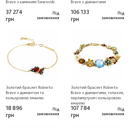
Bravo з камінням Swarovski
Bravo з діамантами
37 274
106 133
Під
Під
грн
замовлення
грн
замовлення
Золотий браслет Roberto
Золотий браслет Roberto
Bravo з діамантом та
Bravo з діамантами, топазом,
кольоровою емаллю
перламутром і кольоровою
емаллю
18 896
107 784
Під
Під
грн
замовлення
грн
замовлення