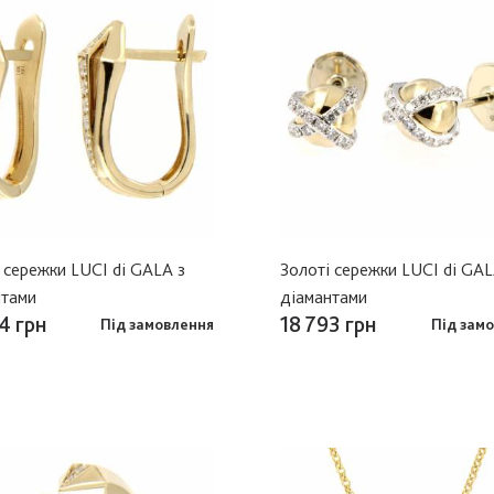
 сережки LUCI di GALA з
Золоті сережки LUCI di GAL
нтами
діамантами
4 грн
18 793 грн
Під замовлення
Під зам