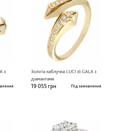
A з
Золота каблучка LUCI di GALA з
діамантами
19 055 грн
овлення
Під замовлення