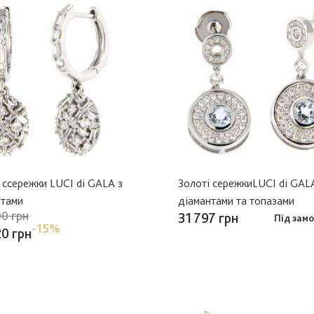
 ссережки LUCI di GALA з
Золоті сережкиLUCI di GAL
нтами
діамантами та топазами
00 грн
31 797 грн
Під зам
-15%
20 грн