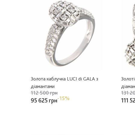
Золота каблучка LUCI di GALA з
Золоті
діамантами
діама
112 500 грн
131 2
-15%
95 625 грн
111 5