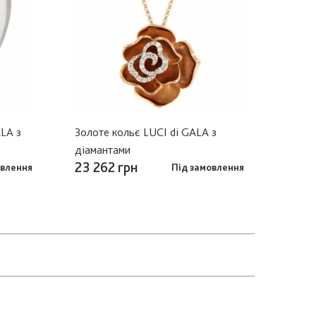
ALA з
Золоте кольє LUCI di GALA з
діамантами
23 262 грн
овлення
Під замовлення