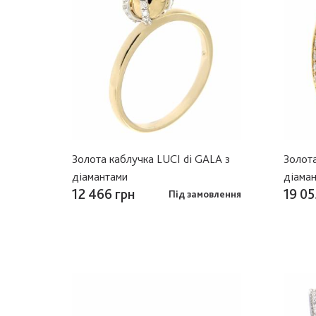
Золота каблучка LUCI di GALA з
Золота
діамантами
діама
12 466 грн
19 05
Під замовлення