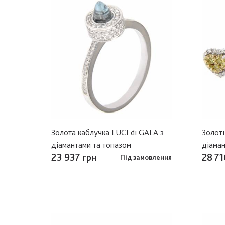
Золота каблучка LUCI di GALA з
Золоті
діамантами та топазом
діама
23 937 грн
28 71
Під замовлення