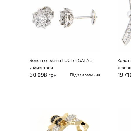
Золоті сережки LUCI di GALA з
Золоті
діамантами
діама
30 098 грн
19 71
Під замовлення