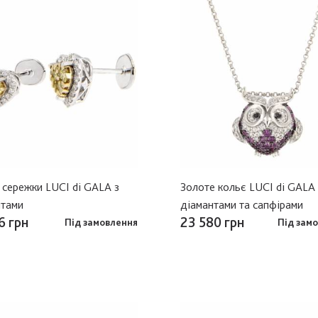
 сережки LUCI di GALA з
Золоте кольє LUCI di GALA 
нтами
діамантами та сапфірами
6 грн
23 580 грн
Під замовлення
Під зам