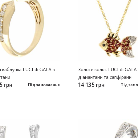
 каблучка LUCI di GALA з
Золоте кольє LUCI di GALA 
нтами
діамантами та сапфірами
5 грн
14 135 грн
Під замовлення
Під зам