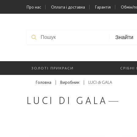
Про нас
Оплата і доставка
Гарантія
Обмін/п
Знайти
ЗОЛОТІ ПРИКРАСИ
СРІБНІ
Головна
|
Виробник
|
LUCI di GALA
LUCI DI GALA