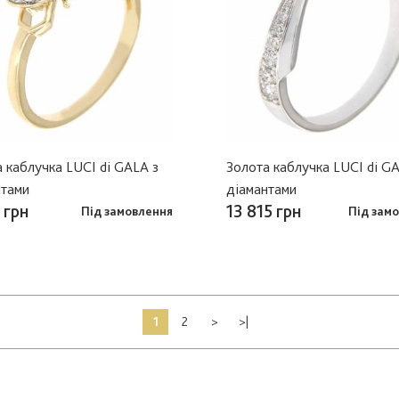
 каблучка LUCI di GALA з
Золота каблучка LUCI di G
нтами
діамантами
 грн
13 815 грн
Під замовлення
Під зам
1
2
>
>|