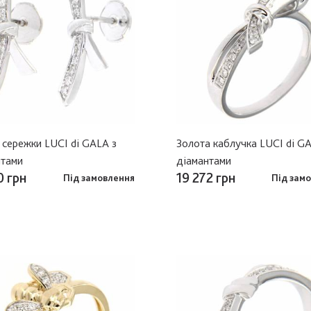
 сережки LUCI di GALA з
Золота каблучка LUCI di G
нтами
діамантами
0 грн
19 272 грн
Під замовлення
Під зам