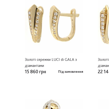
Золоті сережки LUCI di GALA з
Золоті
діамантами
діама
15 860 грн
22 14
Під замовлення