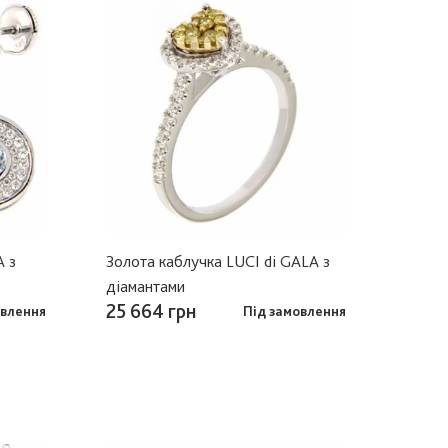
A з
Золота каблучка LUCI di GALA з
діамантами
25 664 грн
овлення
Під замовлення