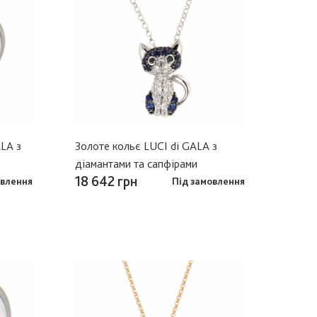
ALA з
Золоте кольє LUCI di GALA з
діамантами та сапфірами
18 642 грн
овлення
Під замовлення