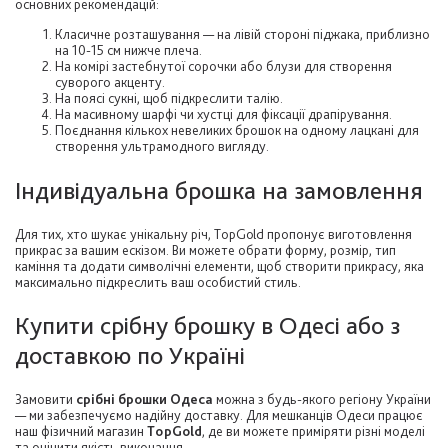
основних рекомендацій:
Класичне розташування — на лівій стороні піджака, приблизно
на 10-15 см нижче плеча.
На комірі застебнутої сорочки або блузи для створення
суворого акценту.
На поясі сукні, щоб підкреслити талію.
На масивному шарфі чи хустці для фіксації драпірування.
Поєднання кількох невеликих брошок на одному лацкані для
створення ультрамодного вигляду.
Індивідуальна брошка на замовлення
Для тих, хто шукає унікальну річ, TopGold пропонує виготовлення
прикрас за вашим ескізом. Ви можете обрати форму, розмір, тип
каміння та додати символічні елементи, щоб створити прикрасу, яка
максимально підкреслить ваш особистий стиль.
Купити срібну брошку в Одесі або з
доставкою по Україні
Замовити
срібні брошки Одеса
можна з будь-якого регіону України
— ми забезпечуємо надійну доставку. Для мешканців Одеси працює
наш фізичний магазин
TopGold
, де ви можете приміряти різні моделі
та оцінити якість виконання.