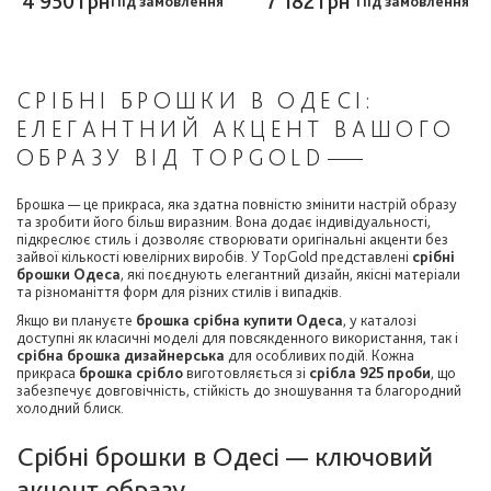
4 950 грн
7 182 грн
Під замовлення
Під замовлення
СРІБНІ БРОШКИ В ОДЕСІ:
ЕЛЕГАНТНИЙ АКЦЕНТ ВАШОГО
ОБРАЗУ ВІД TOPGOLD
Брошка — це прикраса, яка здатна повністю змінити настрій образу
та зробити його більш виразним. Вона додає індивідуальності,
підкреслює стиль і дозволяє створювати оригінальні акценти без
зайвої кількості ювелірних виробів. У TopGold представлені
срібні
брошки Одеса
, які поєднують елегантний дизайн, якісні матеріали
та різноманіття форм для різних стилів і випадків.
Якщо ви плануєте
брошка срібна купити Одеса
, у каталозі
доступні як класичні моделі для повсякденного використання, так і
срібна брошка дизайнерська
для особливих подій. Кожна
прикраса
брошка срібло
виготовляється зі
срібла 925 проби
, що
забезпечує довговічність, стійкість до зношування та благородний
холодний блиск.
Срібні брошки в Одесі — ключовий
акцент образу