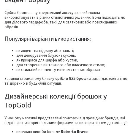
Срібна брошка — універсальний аксесуар, який можна
використовувати в різних стилістичних рішеннях. Вона підходить як
для ділового гардероба, так і для святкових або повсякденних
образів.
Популярні варіанти використання:
як акцент на піджаку або пальті;
для декорування блузок і суконь;
як прикраса для шарфа або хустки;
для створення вінтажного або класичного стилю;
як стильний елемент у мінімалістичних образах.
Завдяки стриманому блиску
срібло 925 брошка
виглядає елегантно
та доречно в будь-якій ситуації.
Дизайнерські колекції брошок у
TopGold
У нашому магазині представлені прикраси від провідних брендів, які
відрізняються оригінальними формами та високим рівнем деталізації:
вишукані вироби бренду
Roberto Bravo
;