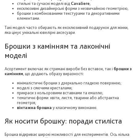
стильні та сучасні моделі від
Cavaliere
;
ексклюзивні дизайнерські форми з незвичайною геометрією;
брошки з комбінованими текстурами та декоративними
елементами.
Такі моделі часто обирають як ексклюзивний подарунок для жінки,
яка цінує унікальні ювелірні аксесуари.
Брошки з камінням та лаконічні
моделі
Асортимент включає як стримані вироби без вставок, так і
брошки з
камінням
, що додають образу виразності:
мінімалістичні брошки з дзеркально гладкою поверхнею;
моделі з сяючими кристалами;
прикраси з кольоровими вставками та емаллю;
тематичні форми: квіти, листя, тварини або абстрактна
геометрія;
вінтажна брошка
у класичному виконанні.
Як носити брошку: поради стиліста
Брошка відкриває широкі можливості для експериментів. Ось кілька