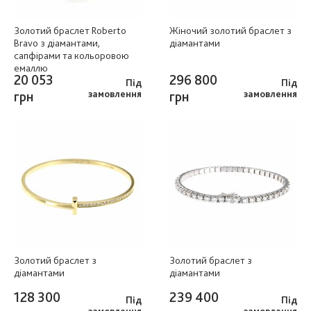
Золотий браслет Roberto
Жіночий золотий браслет з
Bravo з діамантами,
діамантами
сапфірами та кольоровою
емаллю
20 053
296 800
Під
Під
грн
замовлення
грн
замовлення
Золотий браслет з
Золотий браслет з
діамантами
діамантами
128 300
239 400
Під
Під