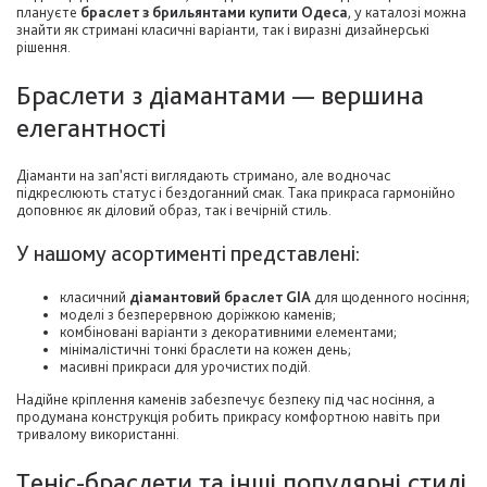
плануєте
браслет з брильянтами купити Одеса
, у каталозі можна
знайти як стримані класичні варіанти, так і виразні дизайнерські
рішення.
Браслети з діамантами — вершина
елегантності
Діаманти на зап’ясті виглядають стримано, але водночас
підкреслюють статус і бездоганний смак. Така прикраса гармонійно
доповнює як діловий образ, так і вечірній стиль.
У нашому асортименті представлені:
класичний
діамантовий браслет GIA
для щоденного носіння;
моделі з безперервною доріжкою каменів;
комбіновані варіанти з декоративними елементами;
мінімалістичні тонкі браслети на кожен день;
масивні прикраси для урочистих подій.
Надійне кріплення каменів забезпечує безпеку під час носіння, а
продумана конструкція робить прикрасу комфортною навіть при
тривалому використанні.
Теніс-браслети та інші популярні стилі