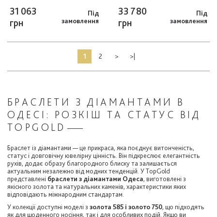
31 063
33 780
Під
Під
грн
замовлення
грн
замовлення
1
2
>
>|
БРАСЛЕТИ З ДІАМАНТАМИ В
ОДЕСІ: РОЗКІШ ТА СТАТУС ВІД
TOPGOLD
Браслет із діамантами — це прикраса, яка поєднує витонченість,
статус і довговічну ювелірну цінність. Він підкреслює елегантність
рухів, додає образу благородного блиску та залишається
актуальним незалежно від модних тенденцій. У TopGold
представлені
браслети з діамантами Одеса
, виготовлені з
якісного золота та натуральних каменів, характеристики яких
відповідають міжнародним стандартам.
У колекції доступні моделі з
золота 585 і золото 750
, що підходять
як для щоденного носіння, так і для особливих подій. Якщо ви