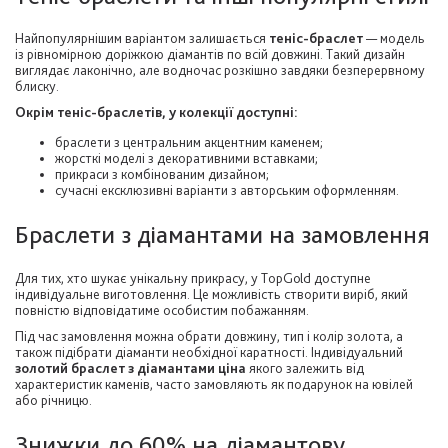
Найпопулярнішим варіантом залишається
теніс-браслет
— модель
із рівномірною доріжкою діамантів по всій довжині. Такий дизайн
виглядає лаконічно, але водночас розкішно завдяки безперервному
блиску.
Окрім теніс-браслетів, у колекції доступні:
браслети з центральним акцентним каменем;
жорсткі моделі з декоративними вставками;
прикраси з комбінованим дизайном;
сучасні ексклюзивні варіанти з авторським оформленням.
Браслети з діамантами на замовлення
Для тих, хто шукає унікальну прикрасу, у TopGold доступне
індивідуальне виготовлення. Це можливість створити виріб, який
повністю відповідатиме особистим побажанням.
Під час замовлення можна обрати довжину, тип і колір золота, а
також підібрати діаманти необхідної каратності. Індивідуальний
золотий браслет з діамантами ціна
якого залежить від
характеристик каменів, часто замовляють як подарунок на ювілей
або річницю.
Знижки до 60% на діамантову