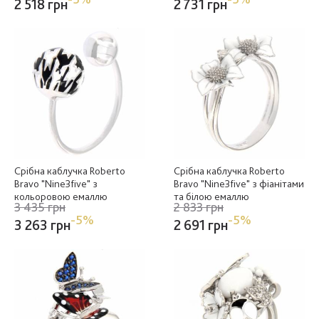
2 518 грн
2 731 грн
Срібна каблучка Roberto
Срібна каблучка Roberto
Bravo "Nine3five" з
Bravo "Nine3five" з фіанітами
кольоровою емаллю
та білою емаллю
3 435 грн
2 833 грн
-5%
-5%
3 263 грн
2 691 грн