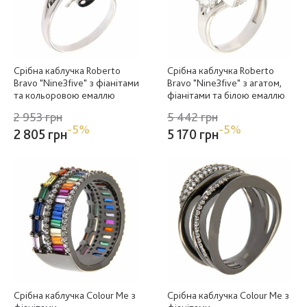
Срібна каблучка Roberto
Срібна каблучка Roberto
Bravo "Nine3five" з фіанітами
Bravo "Nine3five" з агатом,
та кольоровою емаллю
фіанітами та білою емаллю
2 953 грн
5 442 грн
-5%
-5%
2 805 грн
5 170 грн
Срібна каблучка Colour Me з
Срібна каблучка Colour Me з