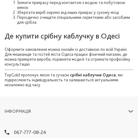
Знімати прикрасу перед контактом з водою та побутовою
хімією.
Зберігати виріб окремо від інших прикрас у сухому місці.
Періодично очищати спеціальними серветками або засобами
для срібла.
Де купити срібну каблучку в Одесі
Оформити замовлення можна онлайн із доставкою по всій Україні.
Для мешканців та гостей міста Одеса працює фізичний магазин, де
можна приміряти вироби, порівняти моделі та отримати професійну
консультацію.
TopGold пропонує якісні та сучасні
срібні каблучки Одеса
, які
підкреслюють індивідуальність та залишаються актуальними
незалежно від часу.
ІНФОРМАЦІЯ
067-777-08-24