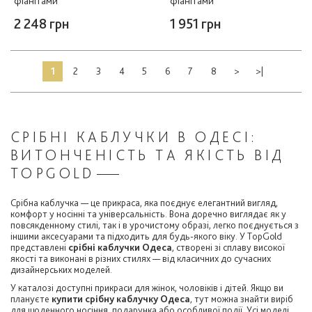
фіанітами
фіанітами
2 248 грн
1 951 грн
1
2
3
4
5
6
7
8
>
>|
СРІБНІ КАБЛУЧКИ В ОДЕСІ:
ВИТОНЧЕНІСТЬ ТА ЯКІСТЬ ВІД
TOPGOLD
Срібна каблучка — це прикраса, яка поєднує елегантний вигляд,
комфорт у носінні та універсальність. Вона доречно виглядає як у
повсякденному стилі, так і в урочистому образі, легко поєднується з
іншими аксесуарами та підходить для будь-якого віку. У TopGold
представлені
срібні каблучки Одеса
, створені зі сплаву високої
якості та виконані в різних стилях — від класичних до сучасних
дизайнерських моделей.
У каталозі доступні прикраси для жінок, чоловіків і дітей. Якщо ви
плануєте
купити срібну каблучку Одеса
, тут можна знайти виріб
для щоденного носіння, подарунка або особливої події. Усі моделі