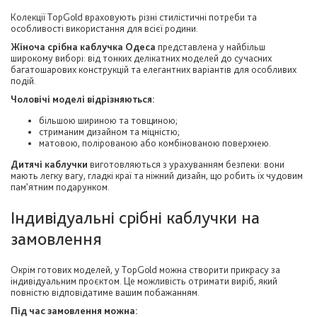
Колекції TopGold враховують різні стилістичні потреби та
особливості використання для всієї родини.
Жіноча срібна каблучка Одеса
представлена у найбільш
широкому виборі: від тонких делікатних моделей до сучасних
багатошарових конструкцій та елегантних варіантів для особливих
подій.
Чоловічі моделі відрізняються:
більшою шириною та товщиною;
стриманим дизайном та міцністю;
матовою, полірованою або комбінованою поверхнею.
Дитячі каблучки
виготовляються з урахуванням безпеки: вони
мають легку вагу, гладкі краї та ніжний дизайн, що робить їх чудовим
пам’ятним подарунком.
Індивідуальні срібні каблучки на
замовлення
Окрім готових моделей, у TopGold можна створити прикрасу за
індивідуальним проєктом. Це можливість отримати виріб, який
повністю відповідатиме вашим побажанням.
Під час замовлення можна: