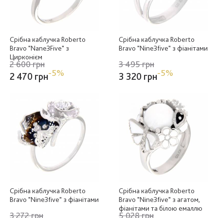
Срібна каблучка Roberto
Срібна каблучка Roberto
Bravo "Nane3Five" з
Bravo "Nine3five" з фіанітами
Цирконієм
2 600 грн
3 495 грн
-5%
-5%
2 470 грн
3 320 грн
Срібна каблучка Roberto
Срібна каблучка Roberto
Bravo "Nine3five" з фіанітами
Bravo "Nine3five" з агатом,
фіанітами та білою емаллю
3 272 грн
5 028 грн