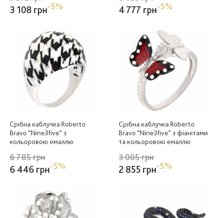
-5%
-5%
3 108 грн
4 777 грн
Срібна каблучка Roberto
Срібна каблучка Roberto
Bravo "Nine3five" з
Bravo "Nine3five" з фіанітами
кольоровою емаллю
та кольоровою емаллю
6 785 грн
3 005 грн
-5%
-5%
6 446 грн
2 855 грн