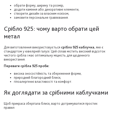
обрати форму, ширину та розмір;
додати каміння або декоративні елементи;
створити дизайн за власним ескізом;
замовити персональне гравіювання.
Срібло 925: чому варто обрати цей
метал
Для виготовлення використовується
срібло 925 каблучка
, яке є
стандартом у ювелірній галузі. Цей сплав містить високий відсоток
чистого срібла і має оптимальну міцність для щоденного
використання.
Переваги срібла 925 проби:
висока зносостійкість та збереження форми;
природний благородний блиск;
гіпоалергенні властивості та комфорт.
Як доглядати за срібними каблучками
Щоб прикраса зберігала блиск, варто дотримуватися простих
правил: