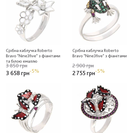
Срібна каблучка Roberto
Срібна каблучка Roberto
Bravo "Nine3five" з фіанітами
Bravo "Nine3five" з фіанітами
та білою емаллю
3 850 грн
2 900 грн
-5%
-5%
3 658 грн
2 755 грн