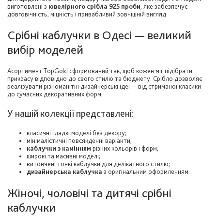
виготовлені з
ювелірного срібла 925 проби
, яке забезпечує
довговічність, міцність і привабливий зовнішній вигляд.
Срібні каблучки в Одесі — великий
вибір моделей
Асортимент TopGold сформований так, щоб кожен міг підібрати
прикрасу відповідно до свого стилю та бюджету. Срібло дозволяє
реалізувати різноманітні дизайнерські ідеї — від стриманої класики
до сучасних декоративних форм.
У нашій колекції представлені:
класичні гладкі моделі без декору;
мінімалістичні повсякденні варіанти;
каблучки з камінням
різних кольорів і форм;
широкі та масивні моделі;
витончені тонкі каблучки для делікатного стилю;
дизайнерська каблучка
з оригінальним оформленням.
Жіночі, чоловічі та дитячі срібні
каблучки