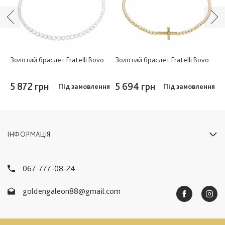
Золотий браслет Fratelli Bovo
Золотий браслет Fratelli Bovo
З
5 872 грн
5 694 грн
5
ня
Під замовлення
Під замовлення
ІНФОРМАЦІЯ
067-777-08-24
goldengaleon88@gmail.com