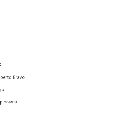
5
berto Bravo
go
реччина