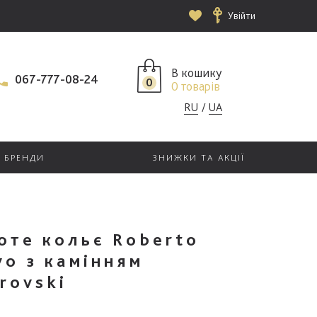
Увійти
В кошику
067-777-08-24
0
0 товарів
RU
UA
БРЕНДИ
ЗНИЖКИ ТА АКЦІЇ
оте кольє Roberto
vo з камінням
rovski