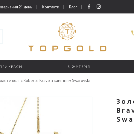
овернення 21 день
Контакти
Блог
 ПРИКРАСИ
БІЖУТЕРІЯ
олоте кольє Roberto Bravo з камінням Swarovski
Зол
Bra
Swa