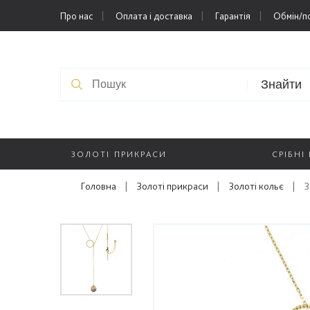
Про нас
Оплата і доставка
Гарантія
Обмін/п
Знайти
ЗОЛОТІ ПРИКРАСИ
СРІБНІ
Головна
|
Золоті прикраси
|
Золоті кольє
|
З