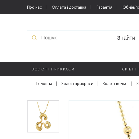
Про нас
Оплата і доставка
Гарантія
Обмін/п
Знайти
ЗОЛОТІ ПРИКРАСИ
СРІБНІ
Головна
|
Золоті прикраси
|
Золоті кольє
|
З