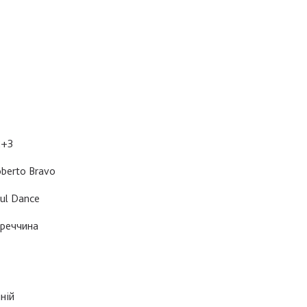
2+3
berto Bravo
ul Dance
реччина
ній