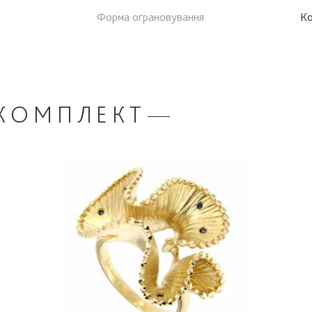
Форма ограновування
К
КОМПЛЕКТ