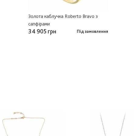
Золота каблучка Roberto Bravo з
сапфірами
34 905 грн
Під замовлення