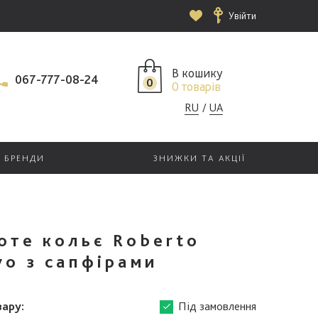
Увійти
В кошику
067-777-08-24
0
0 товарів
RU
UA
БРЕНДИ
ЗНИЖКИ ТА АКЦІЇ
оте кольє Roberto
vo з сапфірами
вару:
Під замовлення