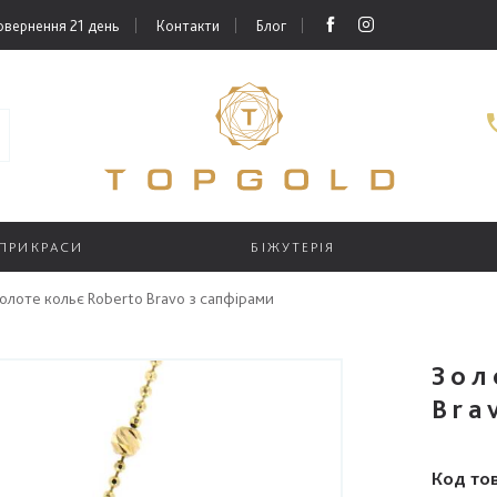
овернення 21 день
Контакти
Блог
 ПРИКРАСИ
БІЖУТЕРІЯ
олоте кольє Roberto Bravo з сапфірами
Зол
Bra
Код то