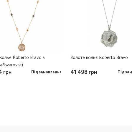
кольє Roberto Bravo з
Золоте кольє Roberto Bravo
м Swarovski
4 грн
41 498 грн
Під замовлення
Під за