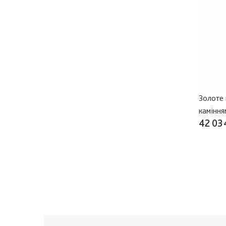
Золоте 
каміння
42 03