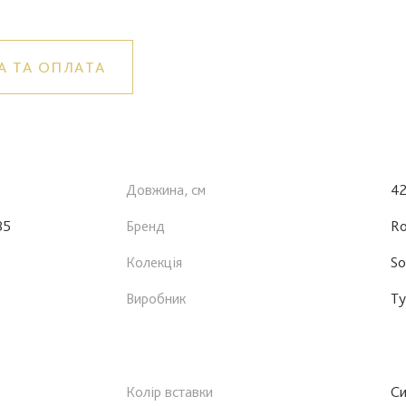
А ТА ОПЛАТА
Довжина, см
4
85
Бренд
Ro
Колекція
So
Виробник
Ту
Колір вставки
Си