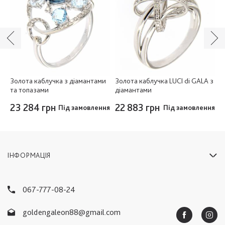
 з
Золота каблучка з діамантами
Золота каблучка LUCI di GALA з
З
та топазами
діамантами
т
23 284 грн
22 883 грн
2
ня
Під замовлення
Під замовлення
ІНФОРМАЦІЯ
067-777-08-24
goldengaleon88@gmail.com