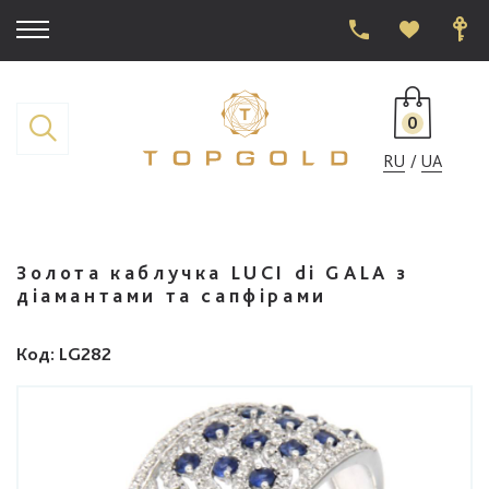
0
RU
UA
Золота каблучка LUCI di GALA з
діамантами та сапфірами
Код
: LG282