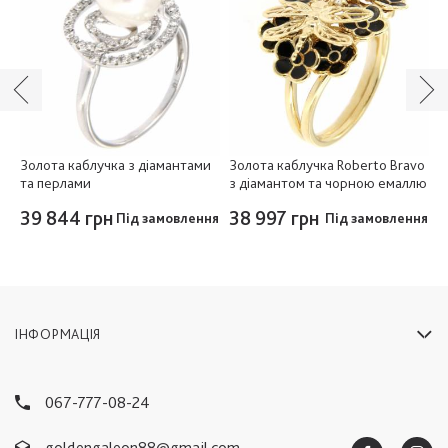
и
Золота каблучка з діамантами
Золота каблучка Roberto Bravo
З
та перлами
з діамантом та чорною емаллю
з
39 844 грн
38 997 грн
3
Під замовлення
Під замовлення
ІНФОРМАЦІЯ
067-777-08-24
goldengaleon88@gmail.com