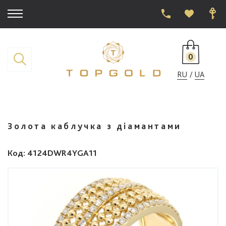
0
RU
UA
Золота каблучка з діамантами
Код
: 4124DWR4YGA11