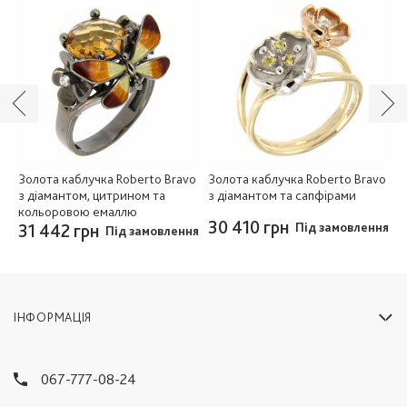
vo
Золота каблучка Roberto Bravo
Золота каблучка Roberto Bravo
З
з діамантом, цитрином та
з діамантом та сапфірами
(
кольоровою емаллю
30 410 грн
3
ня
31 442 грн
Під замовлення
Під замовлення
ІНФОРМАЦІЯ
067-777-08-24