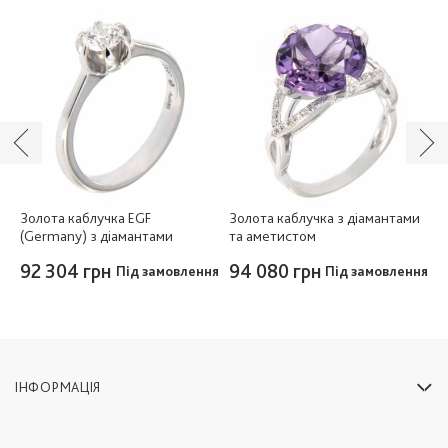
 і
Золота каблучка EGF
Золота каблучка з діамантами
З
(Germany) з діамантами
та аметистом
д
9
92 304 грн
94 080 грн
Під замовлення
Під замовлення
8
ІНФОРМАЦІЯ