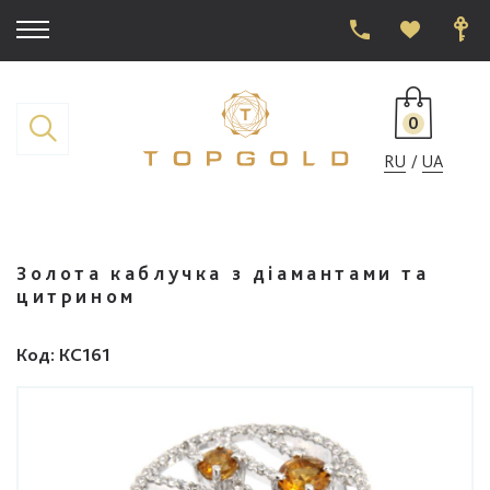
0
RU
UA
Золота каблучка з діамантами та
цитрином
Код
: КС161