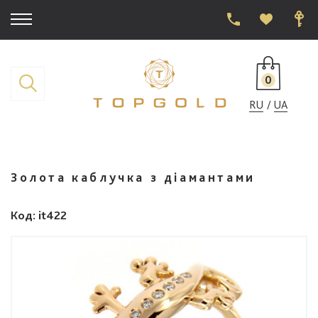
0
RU
UA
Золота каблучка з діамантами
Код
: it422