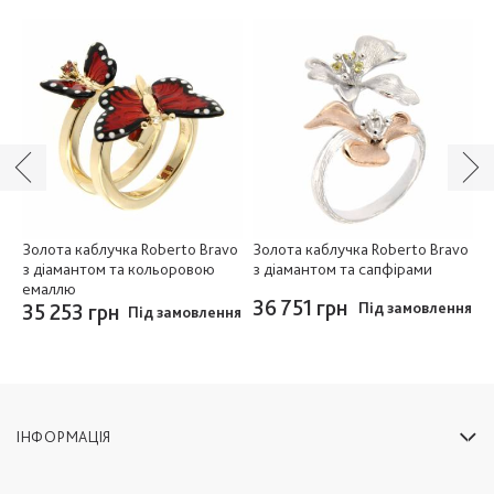
и
Золота каблучка Roberto Bravo
Золота каблучка Roberto Bravo
З
з діамантом та кольоровою
з діамантом та сапфірами
(
емаллю
36 751 грн
3
ня
35 253 грн
Під замовлення
Під замовлення
ІНФОРМАЦІЯ