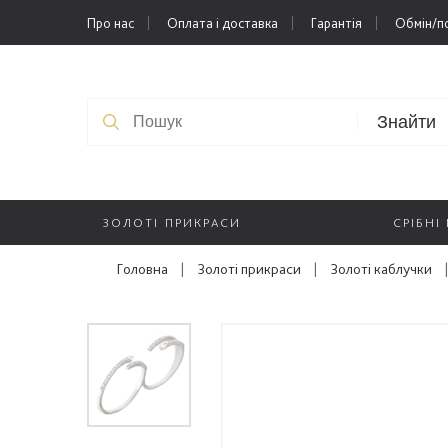
Про нас
Оплата і доставка
Гарантія
Обмін/п
Знайти
ЗОЛОТІ ПРИКРАСИ
СРІБНІ
Головна
|
Золоті прикраси
|
Золоті каблучки
|