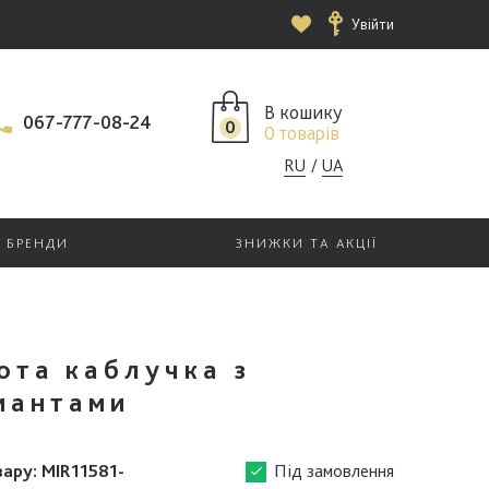
Увійти
В кошику
067-777-08-24
0
0 товарів
RU
UA
БРЕНДИ
ЗНИЖКИ ТА АКЦІЇ
ота каблучка з
мантами
вару:
MIR11581-
Під замовлення