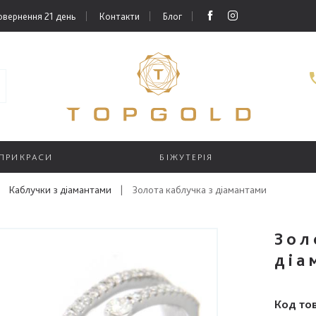
овернення 21 день
Контакти
Блог
 ПРИКРАСИ
БІЖУТЕРІЯ
Каблучки з діамантами
|
Золота каблучка з діамантами
Зол
діа
Код то