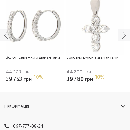
Золоті сережки з діамантами
Золотий кулон з діамантами
З
44 170 грн
44 200 грн
3
-10%
-10%
39 753 грн
39 780 грн
3
ІНФОРМАЦІЯ
067-777-08-24