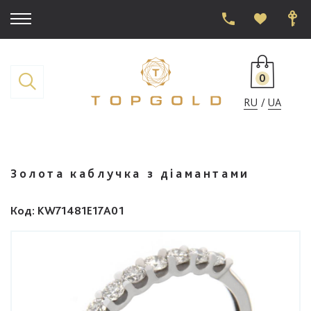
0
RU
UA
Золота каблучка з діамантами
Код
: KW71481E17A01