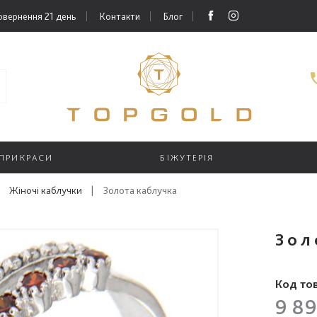
овернення 21 день
Контакти
Блог
 ПРИКРАСИ
БІЖУТЕРІЯ
Жіночі каблучки
|
Золота каблучка
Зол
Код то
9 89