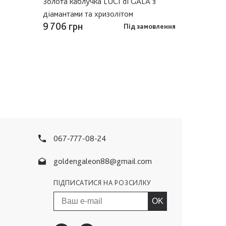
Золота каблучка LUCI di GALA з
діамантами та хризолітом
0 грн
9 706 грн
Під замовлення
067-777-08-24
goldengaleon88@gmail.com
ПІДПИСАТИСЯ НА РОЗСИЛКУ
OK