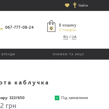
Увійти
В кошику
067-777-08-24
0
0 товарів
RU
UA
БРЕНДИ
ЗНИЖКИ ТА АКЦІЇ
ота каблучка
вару:
322/650
Під замовлення
2 грн