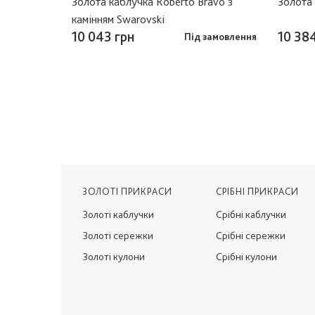
ами
Золота каблучка Roberto Bravo з
Золота 
камінням Swarovski
10 043 грн
10 38
замовлення
Під замовлення
ЗОЛОТІ ПРИКРАСИ
СРІБНІ ПРИКРАСИ
Золоті каблучки
Срібні каблучки
Золоті сережки
Срібні сережки
Золоті кулони
Срібні кулони