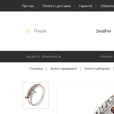
Про нас
Оплата і доставка
Гарантія
Обмін/п
Знайти
ЗОЛОТІ ПРИКРАСИ
СРІБНІ
Головна
|
Золоті прикраси
|
Золоті каблучки
|