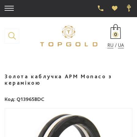
0
RU
UA
Золота каблучка APM Monaco з
керамікою
Код
: Q13965BDC