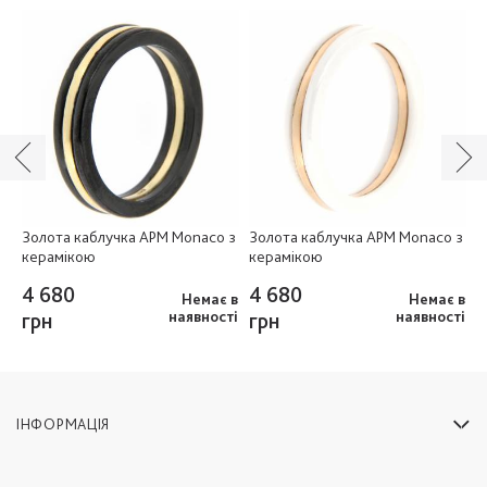
Золота каблучка APM Monaco з
Золота каблучка APM Monaco з
З
керамікою
керамікою
4 680
4 680
4
ня
Немає в
Немає в
грн
наявності
грн
наявності
ІНФОРМАЦІЯ