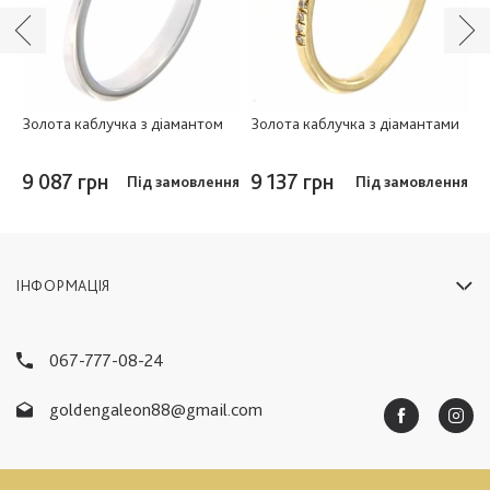
м
Золота каблучка з діамантом
Золота каблучка з діамантами
З
і
9 087 грн
9 137 грн
9
ня
Під замовлення
Під замовлення
ІНФОРМАЦІЯ
067-777-08-24
goldengaleon88@gmail.com