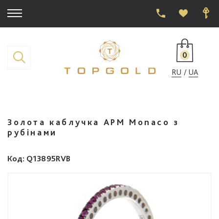
0
RU
UA
Золота каблучка APM Monaco з
рубінами
Код
: Q13895RVB