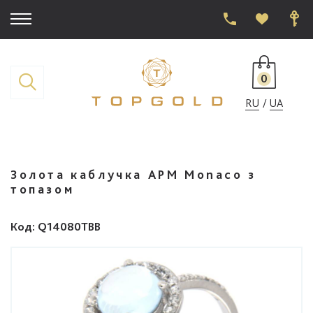
0
RU
UA
Золота каблучка APM Monaco з
топазом
Код
: Q14080TBB