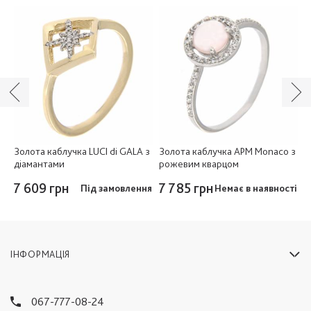
 з
Золота каблучка LUCI di GALA з
Золота каблучка APM Monaco з
З
діамантами
рожевим кварцом
п
7 609 грн
7 785 грн
7
ті
Під замовлення
Немає в наявності
ІНФОРМАЦІЯ
067-777-08-24