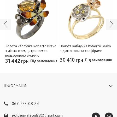
и
Золота каблучка Roberto Bravo
Золота каблучка Roberto Bravo
З
з діамантом, цитрином та
з діамантом та сапфірами
д
кольоровою емаллю
30 410 грн
2
ня
31 442 грн
Під замовлення
Під замовлення
ІНФОРМАЦІЯ
067-777-08-24
goldengaleon88@gmail.com