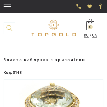
0
RU
UA
Золота каблучка з хризолітом
Код
: 3143