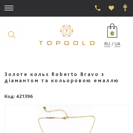
0
RU
UA
Золоте кольє Roberto Bravo з
діамантом та кольоровою емаллю
Код
: 421396