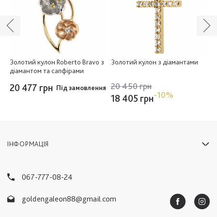
и
Золотий кулон Roberto Bravo з
Золотий кулон з діамантами
З
діамантом та сапфірами
20 450 грн
20 477 грн
2
ня
Під замовлення
-10%
18 405 грн
ІНФОРМАЦІЯ
067-777-08-24
goldengaleon88@gmail.com