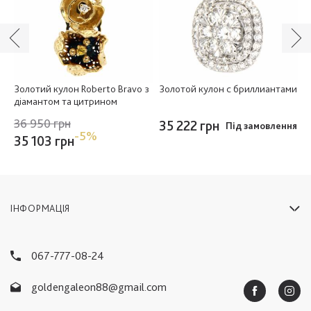
Золотий кулон Roberto Bravo з
Золотой кулон с бриллиантами
З
діамантом та цитрином
36 950 грн
35 222 грн
3
Під замовлення
-5%
35 103 грн
г
ІНФОРМАЦІЯ
067-777-08-24
goldengaleon88@gmail.com