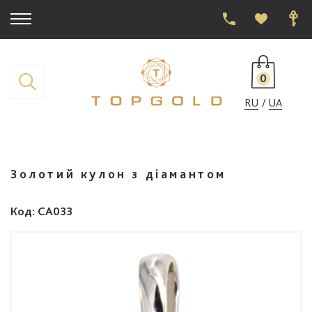
0
RU
UA
Золотий кулон з діамантом
Код
: CA033