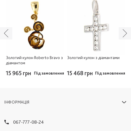
з
Золотий кулон Roberto Bravo з
Золотий кулон з діамантами
З
діамантом
д
к
15 965 грн
15 468 грн
Під замовлення
Під замовлення
1
ня
ІНФОРМАЦІЯ
067-777-08-24