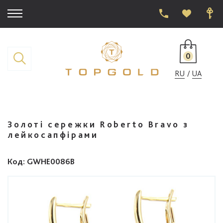
0
RU
UA
Золоті сережки Roberto Bravo з
лейкосапфірами
Код
: GWHE0086B