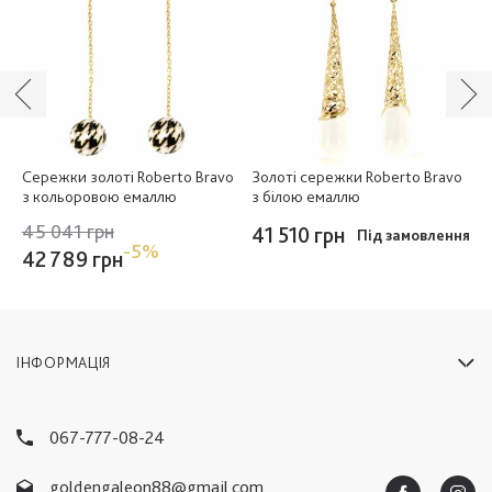
Сережки золоті Roberto Bravo
Золоті сережки Roberto Bravo
З
з кольоровою емаллю
з білою емаллю
т
45 041 грн
41 510 грн
4
Під замовлення
-5%
42 789 грн
ІНФОРМАЦІЯ
067-777-08-24
goldengaleon88@gmail.com