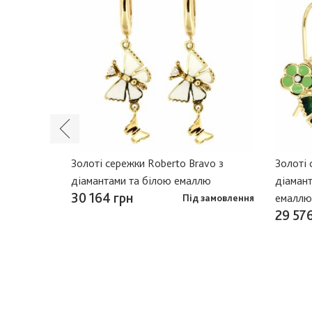
ми
Золоті сережки Roberto Bravo з
Золоті 
діамантами та білою емаллю
діаман
30 164 грн
емаллю
замовлення
Під замовлення
29 576