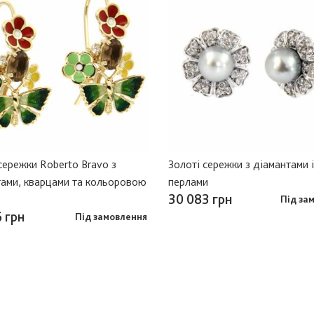
сережки Roberto Bravo з
Золоті сережки з діамантами і
тами, кварцами та кольоровою
перлами
30 083 грн
Під за
 грн
Під замовлення