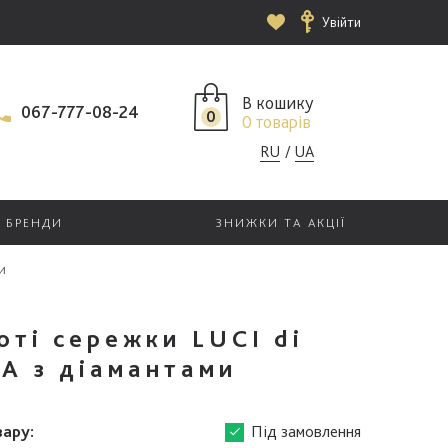
Увійти
В кошику
067-777-08-24
0
0 товарів
RU
UA
БРЕНДИ
ЗНИЖКИ ТА АКЦІЇ
и
оті сережки LUCI di
A з діамантами
вару:
Під замовлення