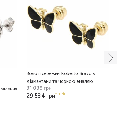
Золоті сережки Roberto Bravo з
Золоті се
діамантами та чорною емаллю
діаманта
31 088 грн
30 336 
мовлення
-5%
29 534 грн