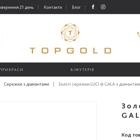
овернення 21 день
Контакти
Блог
 ПРИКРАСИ
БІЖУТЕРІЯ
Сережки з діамантами
|
Золоті сережки LUCI di GALA з діамантам
Зол
GAL
Код то