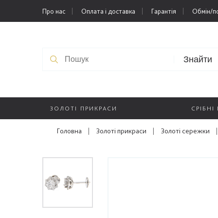
Про нас
Оплата і доставка
Гарантія
Обмін/п
Знайти
ЗОЛОТІ ПРИКРАСИ
СРІБНІ
Головна
|
Золоті прикраси
|
Золоті сережки
|