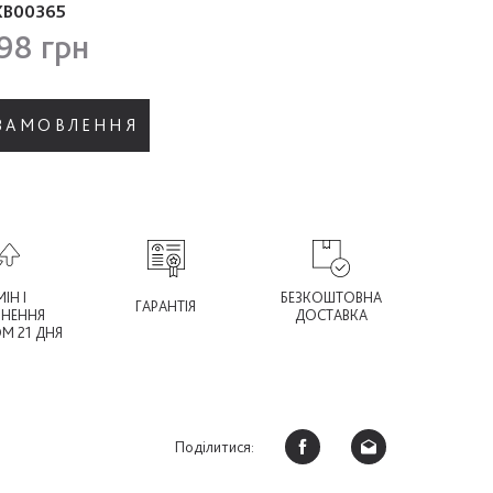
XB00365
98 грн
 ЗАМОВЛЕННЯ
ІН І
БЕЗКОШТОВНА
ГАРАНТІЯ
РНЕННЯ
ДОСТАВКА
М 21 ДНЯ
Поділитися: