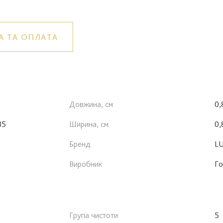
А ТА ОПЛАТА
Довжина, см
0,
85
Ширина, см
0,
Бренд
LU
Виробник
Го
Група чистоти
5