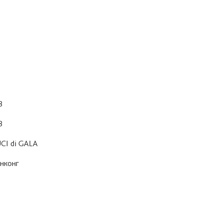
8
8
CI di GALA
нконг