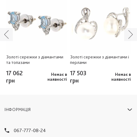
Золоті сережки з діамантами
Золоті сережки з діамантами і
З
та топазами
перлами
з
е
17 062
17 503
ня
1
Немає в
Немає в
грн
наявності
грн
наявності
ІНФОРМАЦІЯ
067-777-08-24