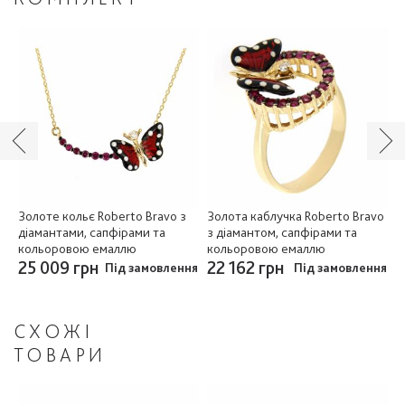
vo
Золоте кольє Roberto Bravo з
Золота каблучка Roberto Bravo
З
діамантами, сапфірами та
з діамантом, сапфірами та
з
кольоровою емаллю
кольоровою емаллю
к
25 009 грн
22 162 грн
1
ня
Під замовлення
Під замовлення
СХОЖІ
ТОВАРИ