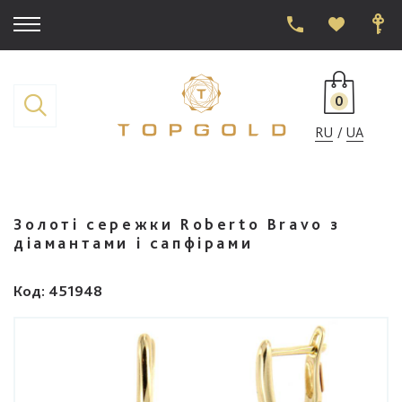
0
RU
UA
Золоті сережки Roberto Bravo з
діамантами і сапфірами
Код
: 451948