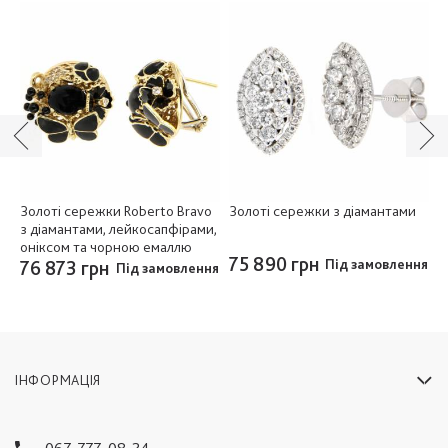
Золоті сережки Roberto Bravo
Золоті сережки з діамантами
З
з діамантами, лейкосапфірами,
т
оніксом та чорною емаллю
75 890 грн
7
76 873 грн
Під замовлення
Під замовлення
ІНФОРМАЦІЯ
067-777-08-24