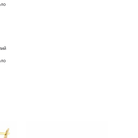
оло
лий
оло