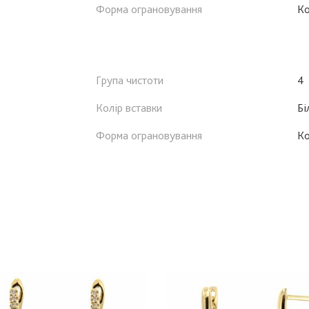
Форма ограновування
К
Група чистоти
4
Колір вставки
Бі
Форма ограновування
К