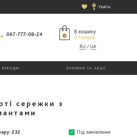
Увійти
В кошику
067-777-08-24
0
0 товарів
RU
UA
БРЕНДИ
ЗНИЖКИ ТА АКЦІЇ
оті сережки з
мантами
вару:
232
Під замовлення