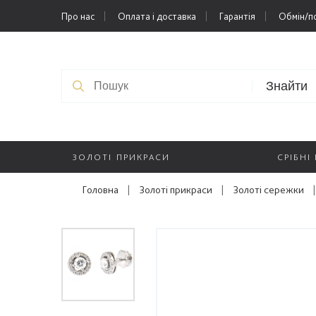
Про нас
Оплата і доставка
Гарантія
Обмін/п
Знайти
ЗОЛОТІ ПРИКРАСИ
СРІБНІ
Головна
|
Золоті прикраси
|
Золоті сережки
|