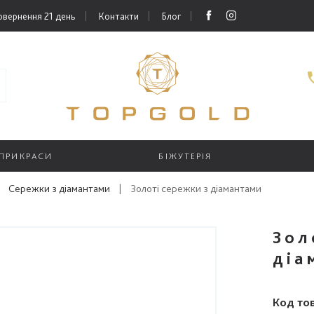
овернення 21 день
Контакти
Блог
 ПРИКРАСИ
БІЖУТЕРІЯ
Сережки з діамантами
|
Золоті сережки з діамантами
Зол
діа
Код то