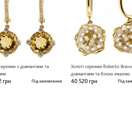
сережки з діамантами та
Золоті сережки Roberto Bravo
ами
діамантами та білою емаллю
2 грн
40 520 грн
Під замовлення
Під за