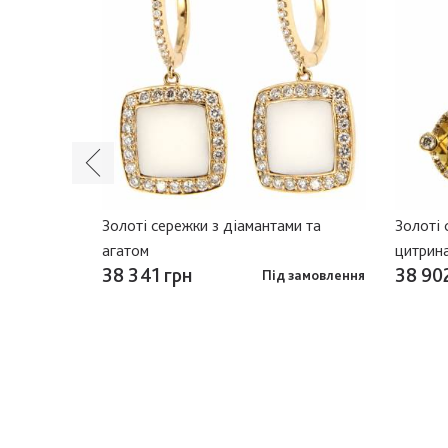
ми
Золоті сережки з діамантами та
Золоті 
агатом
цитрин
38 341 грн
38 90
в наявності
Під замовлення