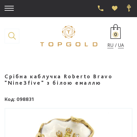
0
RU
UA
Срібна каблучка Roberto Bravo
"Nine3five" з білою емаллю
Код
: 098831