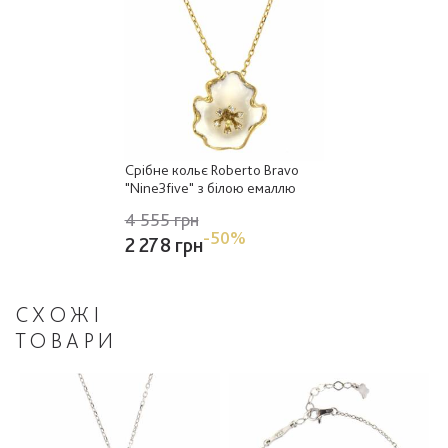
Срібне кольє Roberto Bravo
"Nine3five" з білою емаллю
4 555 грн
-50%
2 278 грн
СХОЖІ
ТОВАРИ