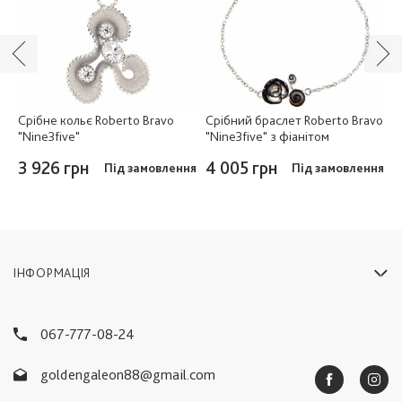
Срібне кольє Roberto Bravo
Срібний браслет Roberto Bravo
С
,
"Nine3five"
"Nine3five" з фіанітом
"
3
3 926 грн
4 005 грн
Під замовлення
Під замовлення
3
ня
ІНФОРМАЦІЯ
067-777-08-24
goldengaleon88@gmail.com