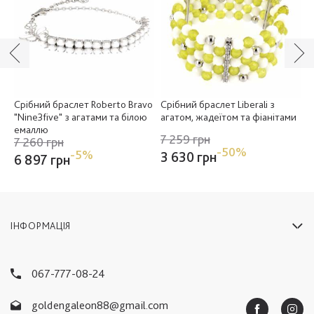
Срібний браслет Roberto Bravo
Срібний браслет Liberali з
С
"Nine3five" з агатами та білою
агатом, жадеїтом та фіанітами
б
емаллю
7 259 грн
7
7 260 грн
-50%
-5%
3 630 грн
3
6 897 грн
ІНФОРМАЦІЯ
067-777-08-24
goldengaleon88@gmail.com