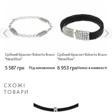
o
Срібний браслет Roberto Bravo
Срібний браслет Roberto Bravo
С
"Nine3five"
"Nine3five"
"
5 587 грн
6 953 грн
3
ня
Під замовлення
Немає в наявності
СХОЖІ
ТОВАРИ