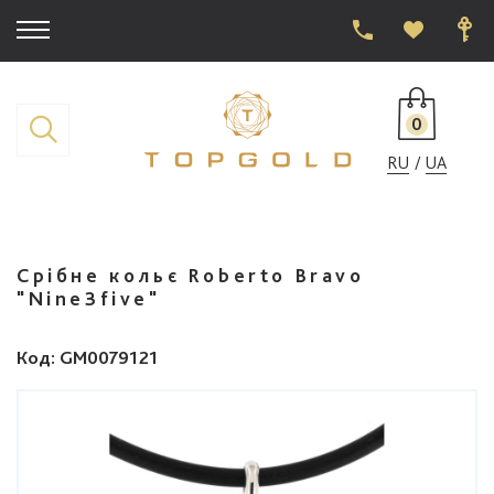
0
RU
UA
Срібне кольє Roberto Bravo
"Nine3five"
Код
: GM0079121