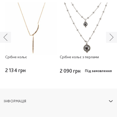
Срібне кольє
Срібне кольє з перлами
С
2 134 грн
2 090 грн
2
Під замовлення
ІНФОРМАЦІЯ