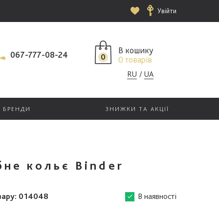
Увійти
В кошику
067-777-08-24
0
0 товарів
RU
UA
БРЕНДИ
ЗНИЖКИ ТА АКЦІЇ
бне кольє Binder
вару:
014048
В наявності