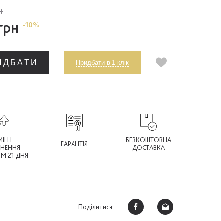
н
 грн
-10%
ИДБАТИ
Придбати в 1 клік
ІН І
БЕЗКОШТОВНА
ГАРАНТІЯ
РНЕННЯ
ДОСТАВКА
М 21 ДНЯ
Поділитися: