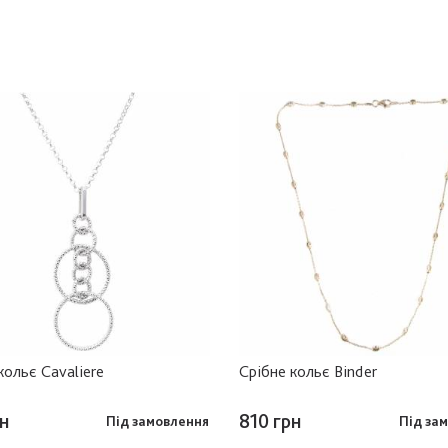
кольє Cavaliere
Срібне кольє Binder
н
810 грн
Під замовлення
Під за