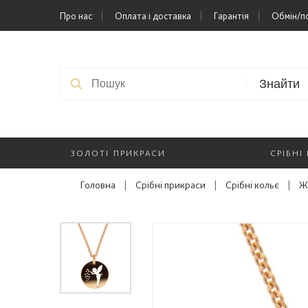
Про нас
Оплата і доставка
Гарантія
Обмін/п
Знайти
ЗОЛОТІ ПРИКРАСИ
СРІБНІ
Головна
|
Срібні прикраси
|
Срібні кольє
|
Ж