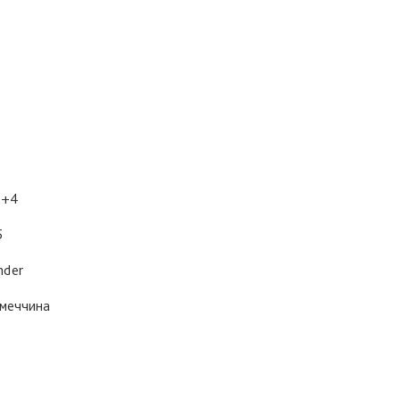
2+4
5
nder
меччина