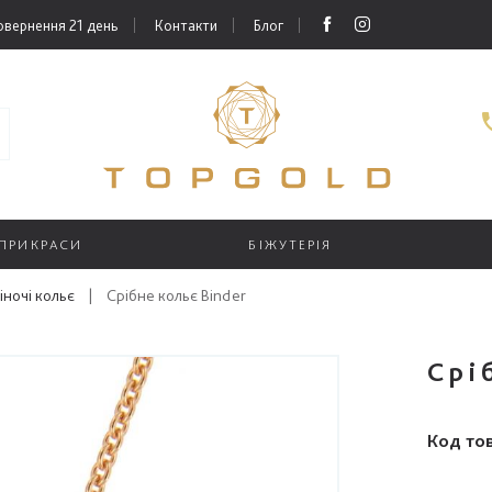
овернення 21 день
Контакти
Блог
 ПРИКРАСИ
БІЖУТЕРІЯ
іночі кольє
|
Срібне кольє Binder
Срі
Код то