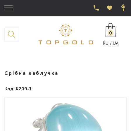
0
RU
UA
Срібна каблучка
Код
: K209-1